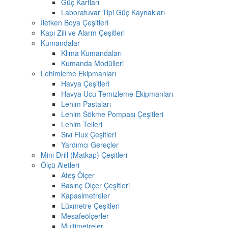
Güç Kartları
Laboratuvar Tipi Güç Kaynakları
İletken Boya Çeşitleri
Kapı Zili ve Alarm Çeşitleri
Kumandalar
Klima Kumandaları
Kumanda Modülleri
Lehimleme Ekipmanları
Havya Çeşitleri
Havya Ucu Temizleme Ekipmanları
Lehim Pastaları
Lehim Sökme Pompası Çeşitleri
Lehim Telleri
Sıvı Flux Çeşitleri
Yardımcı Gereçler
Mini Drill (Matkap) Çeşitleri
Ölçü Aletleri
Ateş Ölçer
Basınç Ölçer Çeşitleri
Kapasimetreler
Lüxmetre Çeşitleri
Mesafeölçerler
Multimetreler