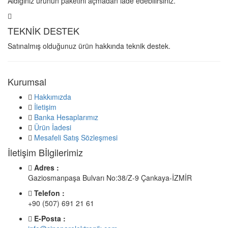
Aldığınız ürünün paketini açmadan iade edebilirsiniz.
TEKNİK DESTEK
Satınalmış olduğunuz ürün hakkında teknik destek.
Kurumsal
Hakkımızda
İletişim
Banka Hesaplarımız
Ürün İadesi
Mesafeli Satış Sözleşmesi
İletişim Bİlgilerimiz
Adres :
Gaziosmanpaşa Bulvarı No:38/Z-9 Çankaya-İZMİR
Telefon :
+90 (507) 691 21 61
E-Posta :