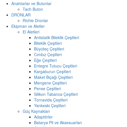
Anahtarlar ve Butonlar
Tach Buton
DRONLAR
Richie Dronlar
Ekipman ve Aletler
El Aletleri
Antistatik Bileklik Çeşitleri
Bileklik Çeşitleri
Büyüteç Çeşitleri
Cımbız Çeşitleri
Eğe Çeşitleri
Entegre Tutucu Çeşitleri
Kargaburun Çeşitleri
Maket Bıçağı Çeşitleri
Mengene Çeşitleri
Pense Çeşitleri
Silikon Tabanca Çeşitleri
Tornavida Çeşitleri
Yankeski Çeşitleri
Güç Kaynakları
Adaptörler
Batarya Pil ve Aksesuarları