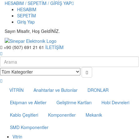
HESABIM / SEPETİM / GİRİŞ YAP
HESABIM
SEPETİM
Giriş Yap
Sayın Misafir, Hoş GeldİNİZ.
+90 (507) 691 21 61
İLETİŞİM
VİTRİN
Anahtarlar ve Butonlar
DRONLAR
Ekipman ve Aletler
Geliştirme Kartları
Hobi Devreleri
Kablo Çeşitleri
Komponentler
Mekanik
SMD Komponentler
Vitrin