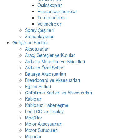
Osiloskoplar
Pensampermetreler
Termometreler
Voltmetreler
Sprey Çeşitleri
Zamanlayıcılar
Geliştirme Kartları
Aksesuarlar
Araç, Gereçler ve Kutular
Arduıno Modelleri ve Shieldleri
Arduıno Özel Setler
Batarya Aksesuarları
Breadboard ve Aksesuarları
Eğitim Setleri
Geliştirme Kartları ve Aksesuarları
Kablolar
Kablosuz Haberleşme
Led,LCD ve Display
Modüller
Motor Aksesuarları
Motor Sürücüleri
Motorlar