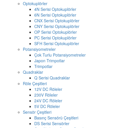
Optokuplörler
4N Serisi Optokuplörler
6N Serisi Optokuplörler
CNX Serisi Optokuplörler
CNY Serisi Optokuplörler
OP Serisi Optokuplörler
PC Serisi Optokuplörler
SFH Serisi Optokuplörler
Potansiyometreler
Çok Turlu Potansiyometreler
Japon Trimpotlar
Trimpotlar
Quadraklar
Q Serisi Quadraklar
Röle Çeşitleri
12V DC Röleler
230V Röleler
24V DC Röleler
5V DC Röleler
Sensör Çeşitleri
Basınç Sensörü Çeşitleri
DS Serisi Sensörler