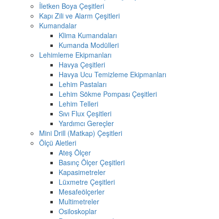
İletken Boya Çeşitleri
Kapı Zili ve Alarm Çeşitleri
Kumandalar
Klima Kumandaları
Kumanda Modülleri
Lehimleme Ekipmanları
Havya Çeşitleri
Havya Ucu Temizleme Ekipmanları
Lehim Pastaları
Lehim Sökme Pompası Çeşitleri
Lehim Telleri
Sıvı Flux Çeşitleri
Yardımcı Gereçler
Mini Drill (Matkap) Çeşitleri
Ölçü Aletleri
Ateş Ölçer
Basınç Ölçer Çeşitleri
Kapasimetreler
Lüxmetre Çeşitleri
Mesafeölçerler
Multimetreler
Osiloskoplar