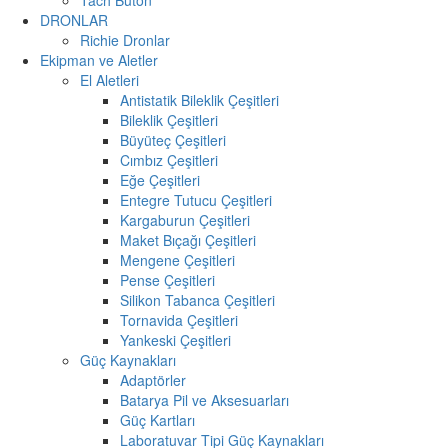
DRONLAR
Richie Dronlar
Ekipman ve Aletler
El Aletleri
Antistatik Bileklik Çeşitleri
Bileklik Çeşitleri
Büyüteç Çeşitleri
Cımbız Çeşitleri
Eğe Çeşitleri
Entegre Tutucu Çeşitleri
Kargaburun Çeşitleri
Maket Bıçağı Çeşitleri
Mengene Çeşitleri
Pense Çeşitleri
Silikon Tabanca Çeşitleri
Tornavida Çeşitleri
Yankeski Çeşitleri
Güç Kaynakları
Adaptörler
Batarya Pil ve Aksesuarları
Güç Kartları
Laboratuvar Tipi Güç Kaynakları