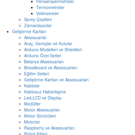
Pensampermetreler
Termometreler
Voltmetreler
Sprey Çeşitleri
Zamanlayıcılar
Geliştirme Kartları
Aksesuarlar
Araç, Gereçler ve Kutular
Arduıno Modelleri ve Shieldleri
Arduıno Özel Setler
Batarya Aksesuarları
Breadboard ve Aksesuarları
Eğitim Setleri
Geliştirme Kartları ve Aksesuarları
Kablolar
Kablosuz Haberleşme
Led,LCD ve Display
Modüller
Motor Aksesuarları
Motor Sürücüleri
Motorlar
Raspberry ve Aksesuarları
Robot Kitleri