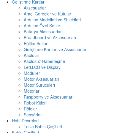
Geliştirme Kartları
Aksesuarlar
Araç, Gereçler ve Kutular
Arduıno Modelleri ve Shieldleri
Arduıno Özel Setler
Batarya Aksesuarları
Breadboard ve Aksesuarları
Eğitim Setleri
Geliştirme Kartları ve Aksesuarları
Kablolar
Kablosuz Haberleşme
Led,LCD ve Display
Modüller
Motor Aksesuarları
Motor Sürücüleri
Motorlar
Raspberry ve Aksesuarları
Robot Kitleri
Röleler
Sensörler
Hobi Devreleri
Tesla Bobin Çeşitleri
Kablo Çeşitleri