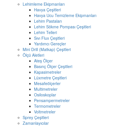
Lehimleme Ekipmanları
Havya Çeşitleri
Havya Ucu Temizleme Ekipmanları
Lehim Pastaları
Lehim Sökme Pompası Çeşitleri
Lehim Telleri
Sıvı Flux Çeşitleri
Yardımcı Gereçler
Mini Drill (Matkap) Çeşitleri
Ölçü Aletleri
Ateş Ölçer
Basınç Ölçer Çeşitleri
Kapasimetreler
Lüxmetre Çeşitleri
Mesafeölçerler
Multimetreler
Osiloskoplar
Pensampermetreler
Termometreler
Voltmetreler
Sprey Çeşitleri
Zamanlayıcılar