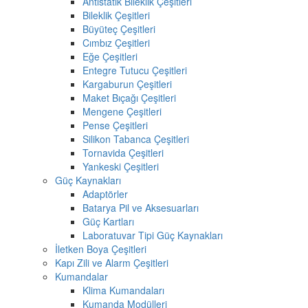
Antistatik Bileklik Çeşitleri
Bileklik Çeşitleri
Büyüteç Çeşitleri
Cımbız Çeşitleri
Eğe Çeşitleri
Entegre Tutucu Çeşitleri
Kargaburun Çeşitleri
Maket Bıçağı Çeşitleri
Mengene Çeşitleri
Pense Çeşitleri
Silikon Tabanca Çeşitleri
Tornavida Çeşitleri
Yankeski Çeşitleri
Güç Kaynakları
Adaptörler
Batarya Pil ve Aksesuarları
Güç Kartları
Laboratuvar Tipi Güç Kaynakları
İletken Boya Çeşitleri
Kapı Zili ve Alarm Çeşitleri
Kumandalar
Klima Kumandaları
Kumanda Modülleri