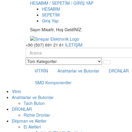
HESABIM / SEPETİM / GİRİŞ YAP
HESABIM
SEPETİM
Giriş Yap
Sayın Misafir, Hoş GeldİNİZ.
+90 (507) 691 21 61
İLETİŞİM
VİTRİN
Anahtarlar ve Butonlar
DRONLAR
SMD Komponentler
Vitrin
Anahtarlar ve Butonlar
Tach Buton
DRONLAR
Richie Dronlar
Ekipman ve Aletler
El Aletleri