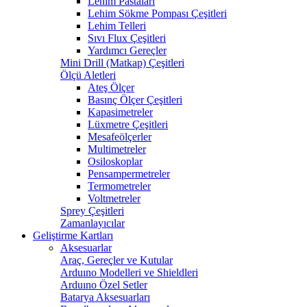
Lehim Pastaları
Lehim Sökme Pompası Çeşitleri
Lehim Telleri
Sıvı Flux Çeşitleri
Yardımcı Gereçler
Mini Drill (Matkap) Çeşitleri
Ölçü Aletleri
Ateş Ölçer
Basınç Ölçer Çeşitleri
Kapasimetreler
Lüxmetre Çeşitleri
Mesafeölçerler
Multimetreler
Osiloskoplar
Pensampermetreler
Termometreler
Voltmetreler
Sprey Çeşitleri
Zamanlayıcılar
Geliştirme Kartları
Aksesuarlar
Araç, Gereçler ve Kutular
Arduıno Modelleri ve Shieldleri
Arduıno Özel Setler
Batarya Aksesuarları