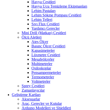
Havya Çeşitleri
Havya Ucu Temizleme Ekipmanları
Lehim Pastaları
Lehim Sökme Pompası Çeşitleri
Lehim Telleri
Sıvı Flux Çeşitleri
Yardımcı Gereçler
Mini Drill (Matkap) Çeşitleri
Ölçü Aletleri
Ateş Ölçer
Basınç Ölçer Çeşitleri
Kapasimetreler
Lüxmetre Çeşitleri
Mesafeölçerler
Multimetreler
Osiloskoplar
Pensampermetreler
Termometreler
Voltmetreler
Sprey Çeşitleri
Zamanlayıcılar
Geliştirme Kartları
Aksesuarlar
Araç, Gereçler ve Kutular
Arduıno Modelleri ve Shieldleri