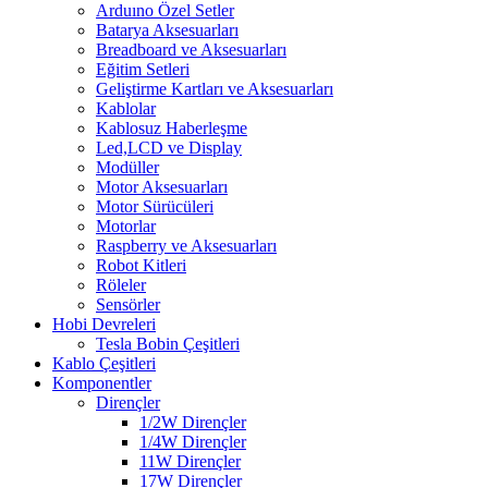
Arduıno Özel Setler
Batarya Aksesuarları
Breadboard ve Aksesuarları
Eğitim Setleri
Geliştirme Kartları ve Aksesuarları
Kablolar
Kablosuz Haberleşme
Led,LCD ve Display
Modüller
Motor Aksesuarları
Motor Sürücüleri
Motorlar
Raspberry ve Aksesuarları
Robot Kitleri
Röleler
Sensörler
Hobi Devreleri
Tesla Bobin Çeşitleri
Kablo Çeşitleri
Komponentler
Dirençler
1/2W Dirençler
1/4W Dirençler
11W Dirençler
17W Dirençler