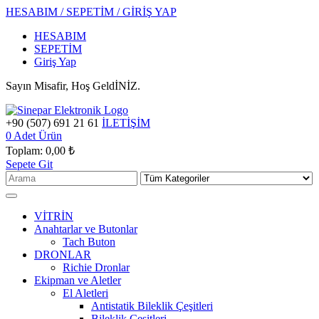
HESABIM / SEPETİM / GİRİŞ YAP
HESABIM
SEPETİM
Giriş Yap
Sayın Misafir, Hoş GeldİNİZ.
+90 (507) 691 21 61
İLETİŞİM
0
Adet Ürün
Toplam:
0,00 ₺
Sepete Git
VİTRİN
Anahtarlar ve Butonlar
Tach Buton
DRONLAR
Richie Dronlar
Ekipman ve Aletler
El Aletleri
Antistatik Bileklik Çeşitleri
Bileklik Çeşitleri