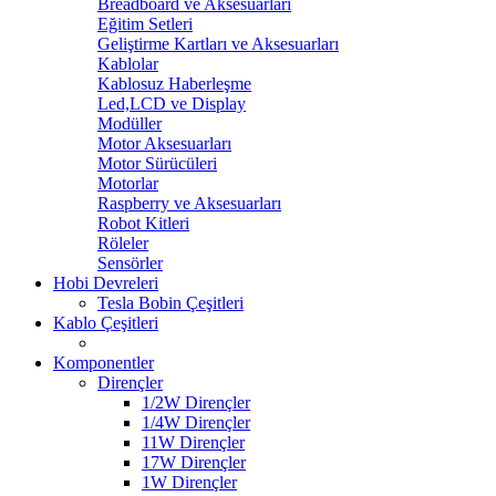
Breadboard ve Aksesuarları
Eğitim Setleri
Geliştirme Kartları ve Aksesuarları
Kablolar
Kablosuz Haberleşme
Led,LCD ve Display
Modüller
Motor Aksesuarları
Motor Sürücüleri
Motorlar
Raspberry ve Aksesuarları
Robot Kitleri
Röleler
Sensörler
Hobi Devreleri
Tesla Bobin Çeşitleri
Kablo Çeşitleri
Komponentler
Dirençler
1/2W Dirençler
1/4W Dirençler
11W Dirençler
17W Dirençler
1W Dirençler