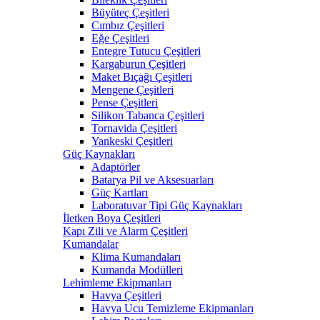
Büyüteç Çeşitleri
Cımbız Çeşitleri
Eğe Çeşitleri
Entegre Tutucu Çeşitleri
Kargaburun Çeşitleri
Maket Bıçağı Çeşitleri
Mengene Çeşitleri
Pense Çeşitleri
Silikon Tabanca Çeşitleri
Tornavida Çeşitleri
Yankeski Çeşitleri
Güç Kaynakları
Adaptörler
Batarya Pil ve Aksesuarları
Güç Kartları
Laboratuvar Tipi Güç Kaynakları
İletken Boya Çeşitleri
Kapı Zili ve Alarm Çeşitleri
Kumandalar
Klima Kumandaları
Kumanda Modülleri
Lehimleme Ekipmanları
Havya Çeşitleri
Havya Ucu Temizleme Ekipmanları