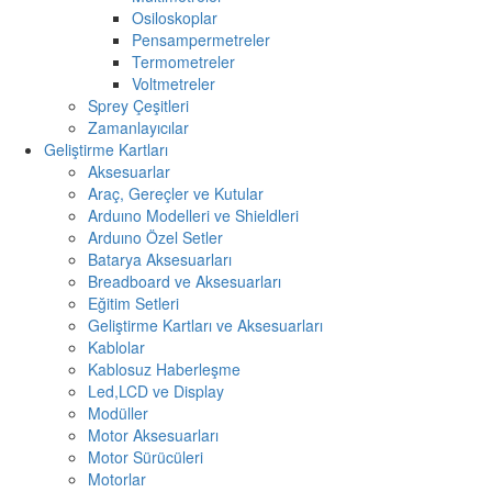
Osiloskoplar
Pensampermetreler
Termometreler
Voltmetreler
Sprey Çeşitleri
Zamanlayıcılar
Geliştirme Kartları
Aksesuarlar
Araç, Gereçler ve Kutular
Arduıno Modelleri ve Shieldleri
Arduıno Özel Setler
Batarya Aksesuarları
Breadboard ve Aksesuarları
Eğitim Setleri
Geliştirme Kartları ve Aksesuarları
Kablolar
Kablosuz Haberleşme
Led,LCD ve Display
Modüller
Motor Aksesuarları
Motor Sürücüleri
Motorlar