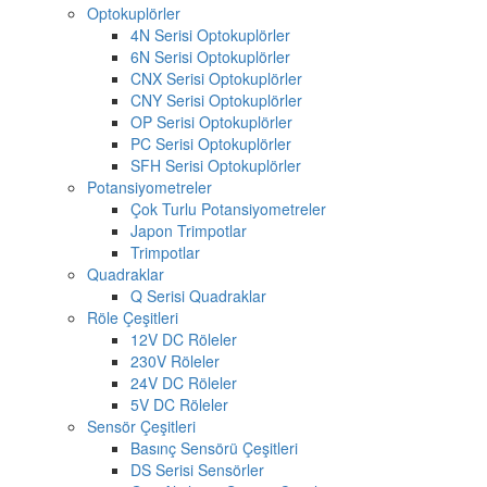
Optokuplörler
4N Serisi Optokuplörler
6N Serisi Optokuplörler
CNX Serisi Optokuplörler
CNY Serisi Optokuplörler
OP Serisi Optokuplörler
PC Serisi Optokuplörler
SFH Serisi Optokuplörler
Potansiyometreler
Çok Turlu Potansiyometreler
Japon Trimpotlar
Trimpotlar
Quadraklar
Q Serisi Quadraklar
Röle Çeşitleri
12V DC Röleler
230V Röleler
24V DC Röleler
5V DC Röleler
Sensör Çeşitleri
Basınç Sensörü Çeşitleri
DS Serisi Sensörler