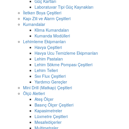
Güç Kartları
Laboratuvar Tipi Güç Kaynakları
İletken Boya Çeşitleri
Kapı Zili ve Alarm Çeşitleri
Kumandalar
Klima Kumandaları
Kumanda Modülleri
Lehimleme Ekipmanları
Havya Çeşitleri
Havya Ucu Temizleme Ekipmanları
Lehim Pastaları
Lehim Sökme Pompası Çeşitleri
Lehim Telleri
Sıvı Flux Çeşitleri
Yardımcı Gereçler
Mini Drill (Matkap) Çeşitleri
Ölçü Aletleri
Ateş Ölçer
Basınç Ölçer Çeşitleri
Kapasimetreler
Lüxmetre Çeşitleri
Mesafeölçerler
Multimetreler