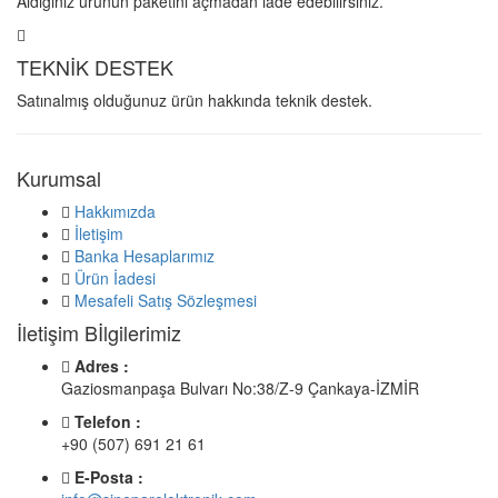
Aldığınız ürünün paketini açmadan iade edebilirsiniz.
TEKNİK DESTEK
Satınalmış olduğunuz ürün hakkında teknik destek.
Kurumsal
Hakkımızda
İletişim
Banka Hesaplarımız
Ürün İadesi
Mesafeli Satış Sözleşmesi
İletişim Bİlgilerimiz
Adres :
Gaziosmanpaşa Bulvarı No:38/Z-9 Çankaya-İZMİR
Telefon :
+90 (507) 691 21 61
E-Posta :