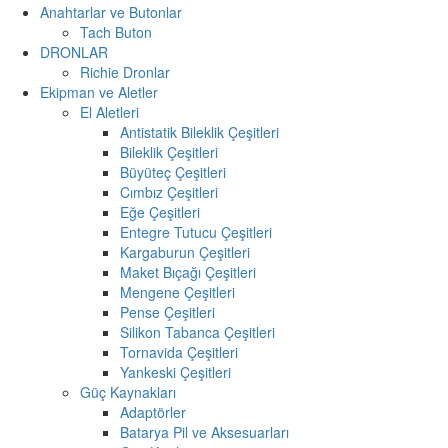
Anahtarlar ve Butonlar
Tach Buton
DRONLAR
Richie Dronlar
Ekipman ve Aletler
El Aletleri
Antistatik Bileklik Çeşitleri
Bileklik Çeşitleri
Büyüteç Çeşitleri
Cımbız Çeşitleri
Eğe Çeşitleri
Entegre Tutucu Çeşitleri
Kargaburun Çeşitleri
Maket Bıçağı Çeşitleri
Mengene Çeşitleri
Pense Çeşitleri
Silikon Tabanca Çeşitleri
Tornavida Çeşitleri
Yankeski Çeşitleri
Güç Kaynakları
Adaptörler
Batarya Pil ve Aksesuarları