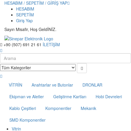
HESABIM / SEPETİM / GİRİŞ YAP
HESABIM
SEPETİM
Giriş Yap
Sayın Misafir, Hoş GeldİNİZ.
+90 (507) 691 21 61
İLETİŞİM
VİTRİN
Anahtarlar ve Butonlar
DRONLAR
Ekipman ve Aletler
Geliştirme Kartları
Hobi Devreleri
Kablo Çeşitleri
Komponentler
Mekanik
SMD Komponentler
Vitrin