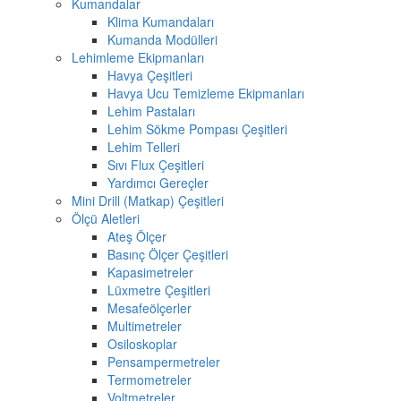
Kumandalar
Klima Kumandaları
Kumanda Modülleri
Lehimleme Ekipmanları
Havya Çeşitleri
Havya Ucu Temizleme Ekipmanları
Lehim Pastaları
Lehim Sökme Pompası Çeşitleri
Lehim Telleri
Sıvı Flux Çeşitleri
Yardımcı Gereçler
Mini Drill (Matkap) Çeşitleri
Ölçü Aletleri
Ateş Ölçer
Basınç Ölçer Çeşitleri
Kapasimetreler
Lüxmetre Çeşitleri
Mesafeölçerler
Multimetreler
Osiloskoplar
Pensampermetreler
Termometreler
Voltmetreler