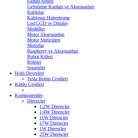
Eğitim Setleri
Geliştirme Kartları ve Aksesuarları
Kablolar
Kablosuz Haberleşme
Led,LCD ve Display
Modüller
Motor Aksesuarları
Motor Sürücüleri
Motorlar
Raspberry ve Aksesuarları
Robot Kitleri
Röleler
Sensörler
Hobi Devreleri
Tesla Bobin Çeşitleri
Kablo Çeşitleri
Komponentler
Dirençler
1/2W Dirençler
1/4W Dirençler
11W Dirençler
17W Dirençler
1W Dirençler
25W Dirençler