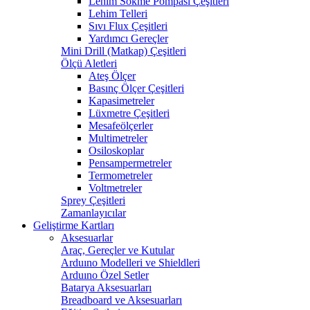
Lehim Sökme Pompası Çeşitleri
Lehim Telleri
Sıvı Flux Çeşitleri
Yardımcı Gereçler
Mini Drill (Matkap) Çeşitleri
Ölçü Aletleri
Ateş Ölçer
Basınç Ölçer Çeşitleri
Kapasimetreler
Lüxmetre Çeşitleri
Mesafeölçerler
Multimetreler
Osiloskoplar
Pensampermetreler
Termometreler
Voltmetreler
Sprey Çeşitleri
Zamanlayıcılar
Geliştirme Kartları
Aksesuarlar
Araç, Gereçler ve Kutular
Arduıno Modelleri ve Shieldleri
Arduıno Özel Setler
Batarya Aksesuarları
Breadboard ve Aksesuarları