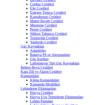
Cımbız Çeşitleri
Eğe Çeşitleri
Entegre Tutucu Çeşitleri
Kargaburun Çeşitleri
Maket Bıçağı Çeşitleri
Mengene Çeşitleri
Pense Çeşitleri
Silikon Tabanca Çeşitleri
Tornavida Çeşitleri
Yankeski Çeşitleri
Güç Kaynakları
Adaptörler
Batarya Pil ve Aksesuarları
Güç Kartları
Laboratuvar Tipi Güç Kaynakları
İletken Boya Çeşitleri
Kapı Zili ve Alarm Çeşitleri
Kumandalar
Klima Kumandaları
Kumanda Modülleri
Lehimleme Ekipmanları
Havya Çeşitleri
Havya Ucu Temizleme Ekipmanları
Lehim Pastaları