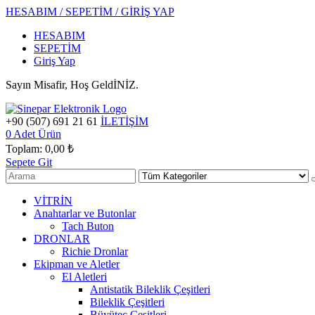
HESABIM / SEPETİM / GİRİŞ YAP
HESABIM
SEPETİM
Giriş Yap
Sayın Misafir, Hoş GeldİNİZ.
+90 (507) 691 21 61
İLETİŞİM
0
Adet Ürün
Toplam:
0,00 ₺
Sepete Git
VİTRİN
Anahtarlar ve Butonlar
Tach Buton
DRONLAR
Richie Dronlar
Ekipman ve Aletler
El Aletleri
Antistatik Bileklik Çeşitleri
Bileklik Çeşitleri
Büyüteç Çeşitleri