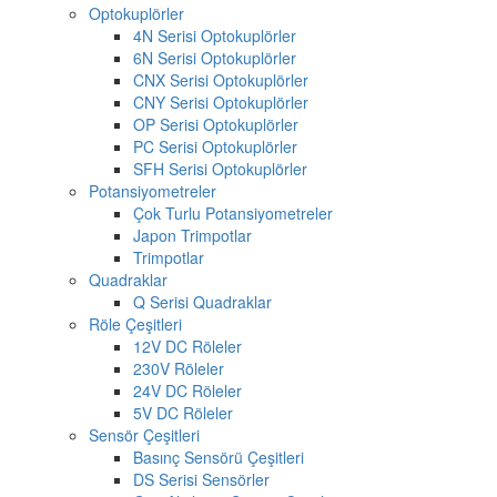
Optokuplörler
4N Serisi Optokuplörler
6N Serisi Optokuplörler
CNX Serisi Optokuplörler
CNY Serisi Optokuplörler
OP Serisi Optokuplörler
PC Serisi Optokuplörler
SFH Serisi Optokuplörler
Potansiyometreler
Çok Turlu Potansiyometreler
Japon Trimpotlar
Trimpotlar
Quadraklar
Q Serisi Quadraklar
Röle Çeşitleri
12V DC Röleler
230V Röleler
24V DC Röleler
5V DC Röleler
Sensör Çeşitleri
Basınç Sensörü Çeşitleri
DS Serisi Sensörler