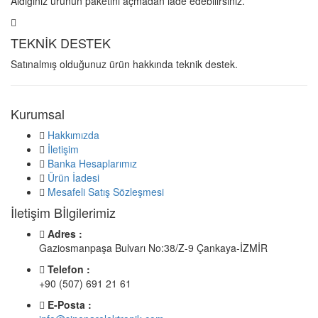
Aldığınız ürünün paketini açmadan iade edebilirsiniz.
TEKNİK DESTEK
Satınalmış olduğunuz ürün hakkında teknik destek.
Kurumsal
Hakkımızda
İletişim
Banka Hesaplarımız
Ürün İadesi
Mesafeli Satış Sözleşmesi
İletişim Bİlgilerimiz
Adres :
Gaziosmanpaşa Bulvarı No:38/Z-9 Çankaya-İZMİR
Telefon :
+90 (507) 691 21 61
E-Posta :