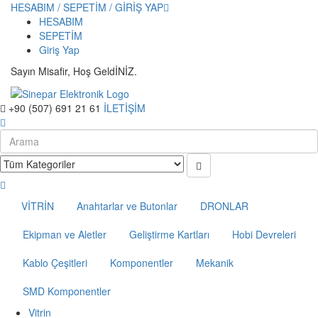
HESABIM / SEPETİM / GİRİŞ YAP
HESABIM
SEPETİM
Giriş Yap
Sayın Misafir, Hoş GeldİNİZ.
+90 (507) 691 21 61
İLETİŞİM
VİTRİN
Anahtarlar ve Butonlar
DRONLAR
Ekipman ve Aletler
Geliştirme Kartları
Hobi Devreleri
Kablo Çeşitleri
Komponentler
Mekanik
SMD Komponentler
Vitrin