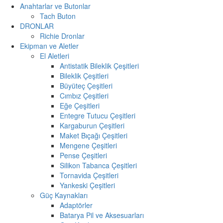
Anahtarlar ve Butonlar
Tach Buton
DRONLAR
Richie Dronlar
Ekipman ve Aletler
El Aletleri
Antistatik Bileklik Çeşitleri
Bileklik Çeşitleri
Büyüteç Çeşitleri
Cımbız Çeşitleri
Eğe Çeşitleri
Entegre Tutucu Çeşitleri
Kargaburun Çeşitleri
Maket Bıçağı Çeşitleri
Mengene Çeşitleri
Pense Çeşitleri
Silikon Tabanca Çeşitleri
Tornavida Çeşitleri
Yankeski Çeşitleri
Güç Kaynakları
Adaptörler
Batarya Pil ve Aksesuarları