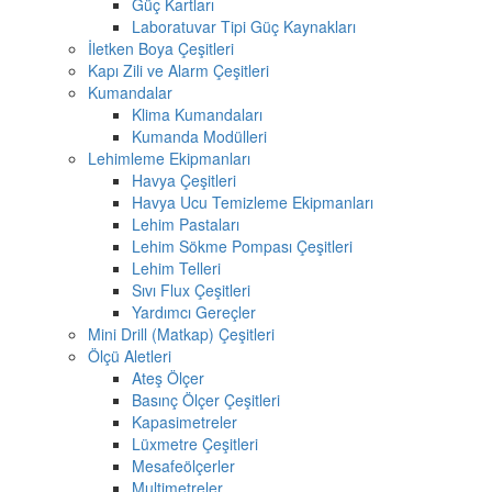
Güç Kartları
Laboratuvar Tipi Güç Kaynakları
İletken Boya Çeşitleri
Kapı Zili ve Alarm Çeşitleri
Kumandalar
Klima Kumandaları
Kumanda Modülleri
Lehimleme Ekipmanları
Havya Çeşitleri
Havya Ucu Temizleme Ekipmanları
Lehim Pastaları
Lehim Sökme Pompası Çeşitleri
Lehim Telleri
Sıvı Flux Çeşitleri
Yardımcı Gereçler
Mini Drill (Matkap) Çeşitleri
Ölçü Aletleri
Ateş Ölçer
Basınç Ölçer Çeşitleri
Kapasimetreler
Lüxmetre Çeşitleri
Mesafeölçerler
Multimetreler