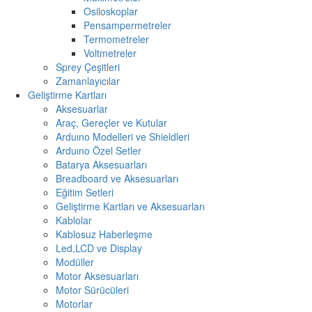
Osiloskoplar
Pensampermetreler
Termometreler
Voltmetreler
Sprey Çeşitleri
Zamanlayıcılar
Geliştirme Kartları
Aksesuarlar
Araç, Gereçler ve Kutular
Arduıno Modelleri ve Shieldleri
Arduıno Özel Setler
Batarya Aksesuarları
Breadboard ve Aksesuarları
Eğitim Setleri
Geliştirme Kartları ve Aksesuarları
Kablolar
Kablosuz Haberleşme
Led,LCD ve Display
Modüller
Motor Aksesuarları
Motor Sürücüleri
Motorlar