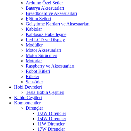
Arduıno Özel Setler
Batarya Aksesuarları
Breadboard ve Aksesuarları
Eğitim Setleri
Geliştirme Kartları ve Aksesuarları
Kablolar
Kablosuz Haberleşme
Led,LCD ve Display
Modüller
Motor Aksesuarları
Motor Sürücüleri
Motorlar
Raspberry ve Aksesuarları
Robot Kitleri
Röleler
Sensörler
Hobi Devreleri
Tesla Bobin Çeşitleri
Kablo Çeşitleri
Komponentler
Dirençler
1/2W Dirençler
1/4W Dirençler
11W Dirençler
17W Dirençler