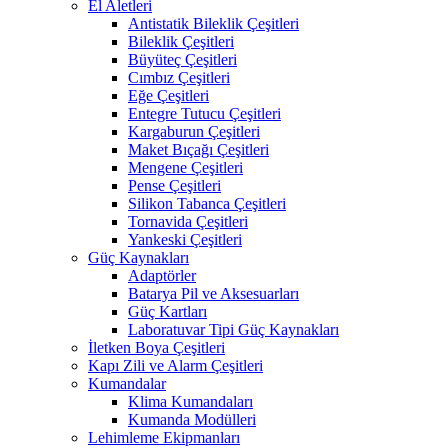
El Aletleri
Antistatik Bileklik Çeşitleri
Bileklik Çeşitleri
Büyüteç Çeşitleri
Cımbız Çeşitleri
Eğe Çeşitleri
Entegre Tutucu Çeşitleri
Kargaburun Çeşitleri
Maket Bıçağı Çeşitleri
Mengene Çeşitleri
Pense Çeşitleri
Silikon Tabanca Çeşitleri
Tornavida Çeşitleri
Yankeski Çeşitleri
Güç Kaynakları
Adaptörler
Batarya Pil ve Aksesuarları
Güç Kartları
Laboratuvar Tipi Güç Kaynakları
İletken Boya Çeşitleri
Kapı Zili ve Alarm Çeşitleri
Kumandalar
Klima Kumandaları
Kumanda Modülleri
Lehimleme Ekipmanları