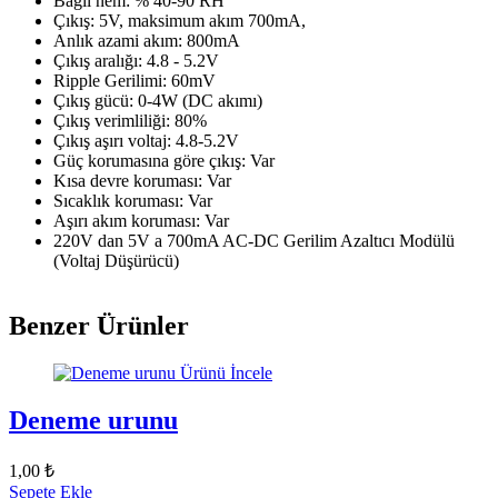
Bağıl nem: % 40-90 RH
Çıkış: 5V, maksimum akım 700mA,
Anlık azami akım: 800mA
Çıkış aralığı: 4.8 - 5.2V
Ripple Gerilimi: 60mV
Çıkış gücü: 0-4W (DC akımı)
Çıkış verimliliği: 80%
Çıkış aşırı voltaj: 4.8-5.2V
Güç korumasına göre çıkış: Var
Kısa devre koruması: Var
Sıcaklık koruması: Var
Aşırı akım koruması: Var
220V dan 5V a 700mA AC-DC Gerilim Azaltıcı Modülü
(Voltaj Düşürücü)
Benzer Ürünler
Ürünü İncele
Deneme urunu
1,00 ₺
Sepete Ekle