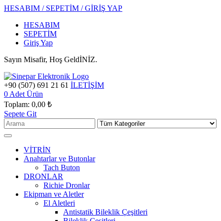
HESABIM / SEPETİM / GİRİŞ YAP
HESABIM
SEPETİM
Giriş Yap
Sayın Misafir, Hoş GeldİNİZ.
+90 (507) 691 21 61
İLETİŞİM
0
Adet Ürün
Toplam:
0,00 ₺
Sepete Git
VİTRİN
Anahtarlar ve Butonlar
Tach Buton
DRONLAR
Richie Dronlar
Ekipman ve Aletler
El Aletleri
Antistatik Bileklik Çeşitleri
Bileklik Çeşitleri