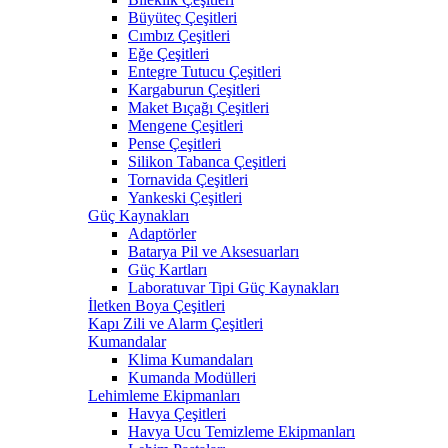
Büyüteç Çeşitleri
Cımbız Çeşitleri
Eğe Çeşitleri
Entegre Tutucu Çeşitleri
Kargaburun Çeşitleri
Maket Bıçağı Çeşitleri
Mengene Çeşitleri
Pense Çeşitleri
Silikon Tabanca Çeşitleri
Tornavida Çeşitleri
Yankeski Çeşitleri
Güç Kaynakları
Adaptörler
Batarya Pil ve Aksesuarları
Güç Kartları
Laboratuvar Tipi Güç Kaynakları
İletken Boya Çeşitleri
Kapı Zili ve Alarm Çeşitleri
Kumandalar
Klima Kumandaları
Kumanda Modülleri
Lehimleme Ekipmanları
Havya Çeşitleri
Havya Ucu Temizleme Ekipmanları