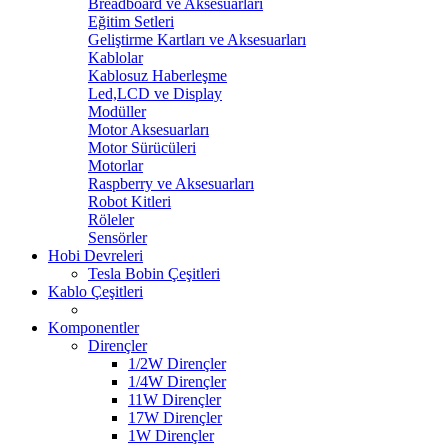
Breadboard ve Aksesuarları
Eğitim Setleri
Geliştirme Kartları ve Aksesuarları
Kablolar
Kablosuz Haberleşme
Led,LCD ve Display
Modüller
Motor Aksesuarları
Motor Sürücüleri
Motorlar
Raspberry ve Aksesuarları
Robot Kitleri
Röleler
Sensörler
Hobi Devreleri
Tesla Bobin Çeşitleri
Kablo Çeşitleri
Komponentler
Dirençler
1/2W Dirençler
1/4W Dirençler
11W Dirençler
17W Dirençler
1W Dirençler