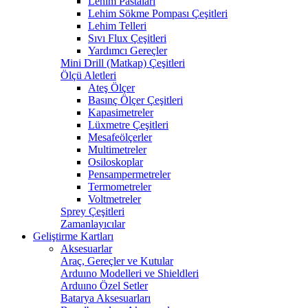
Lehim Pastaları
Lehim Sökme Pompası Çeşitleri
Lehim Telleri
Sıvı Flux Çeşitleri
Yardımcı Gereçler
Mini Drill (Matkap) Çeşitleri
Ölçü Aletleri
Ateş Ölçer
Basınç Ölçer Çeşitleri
Kapasimetreler
Lüxmetre Çeşitleri
Mesafeölçerler
Multimetreler
Osiloskoplar
Pensampermetreler
Termometreler
Voltmetreler
Sprey Çeşitleri
Zamanlayıcılar
Geliştirme Kartları
Aksesuarlar
Araç, Gereçler ve Kutular
Arduıno Modelleri ve Shieldleri
Arduıno Özel Setler
Batarya Aksesuarları