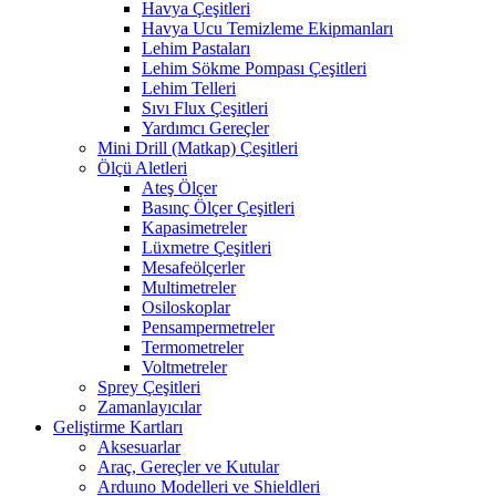
Havya Çeşitleri
Havya Ucu Temizleme Ekipmanları
Lehim Pastaları
Lehim Sökme Pompası Çeşitleri
Lehim Telleri
Sıvı Flux Çeşitleri
Yardımcı Gereçler
Mini Drill (Matkap) Çeşitleri
Ölçü Aletleri
Ateş Ölçer
Basınç Ölçer Çeşitleri
Kapasimetreler
Lüxmetre Çeşitleri
Mesafeölçerler
Multimetreler
Osiloskoplar
Pensampermetreler
Termometreler
Voltmetreler
Sprey Çeşitleri
Zamanlayıcılar
Geliştirme Kartları
Aksesuarlar
Araç, Gereçler ve Kutular
Arduıno Modelleri ve Shieldleri