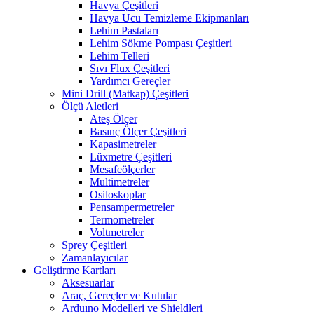
Havya Çeşitleri
Havya Ucu Temizleme Ekipmanları
Lehim Pastaları
Lehim Sökme Pompası Çeşitleri
Lehim Telleri
Sıvı Flux Çeşitleri
Yardımcı Gereçler
Mini Drill (Matkap) Çeşitleri
Ölçü Aletleri
Ateş Ölçer
Basınç Ölçer Çeşitleri
Kapasimetreler
Lüxmetre Çeşitleri
Mesafeölçerler
Multimetreler
Osiloskoplar
Pensampermetreler
Termometreler
Voltmetreler
Sprey Çeşitleri
Zamanlayıcılar
Geliştirme Kartları
Aksesuarlar
Araç, Gereçler ve Kutular
Arduıno Modelleri ve Shieldleri