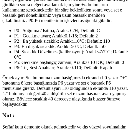
girdikten sonra değeri ayarlamak için yine +/- butonlarını
kullanmanız gerekmektedir. bir süre bekledikten sonra veya set e
basarak geri dönebilirsiniz veya uzun basarak menüden
çıkabilirsiniz. P0-P6 menülerinin işlevleri aşağıdaki gibidir:
P0 : Soğutma / Isıtma; Aralık: C/H; Default: C
P1 : Gecikme ayarı; Aralık:0.1-15; Default: 2
P2 : En yüksek sıcaklık; Aralık:110°C; Default: 110
P3: En düşük sıcaklık; Aralık:-50°C; Default: -50
P4 :Sıcaklık Düzeltmesi(kalibrasyon); Aralık:-7/7°C; Default:
0°C
P5: Gecikme başlangıç zamanı; Aralık:0-10 DK; Default: 0
P6: Tuş Sesi Anahtarı; Aralık: 0-110; Default: Kapalı
Örnek ayar: Set butonuna uzun bastığımızda ekranda P0 yazar. "+"
butonuna 6 kere bastığımızda P6 yazar ve set e basarak P6
menüsüne gireriz. Default ayarı 110 olduğundan ekranda 110 yazar.
"-" butonuyla değeri 40 a düşürüp set e uzun basarak ayarı yapmış
oluruz. Böylece sıcaklık 40 dereceye ulaştığında buzzer ötmeye
başlayacaktır.
Not :
Şeffaf kutu demonte olarak gelmektedir ve dış yüzeyi soyulmalıdır.