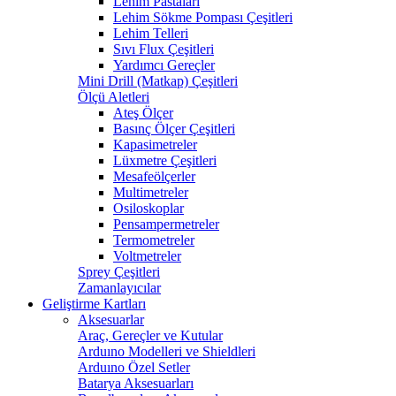
Lehim Pastaları
Lehim Sökme Pompası Çeşitleri
Lehim Telleri
Sıvı Flux Çeşitleri
Yardımcı Gereçler
Mini Drill (Matkap) Çeşitleri
Ölçü Aletleri
Ateş Ölçer
Basınç Ölçer Çeşitleri
Kapasimetreler
Lüxmetre Çeşitleri
Mesafeölçerler
Multimetreler
Osiloskoplar
Pensampermetreler
Termometreler
Voltmetreler
Sprey Çeşitleri
Zamanlayıcılar
Geliştirme Kartları
Aksesuarlar
Araç, Gereçler ve Kutular
Arduıno Modelleri ve Shieldleri
Arduıno Özel Setler
Batarya Aksesuarları