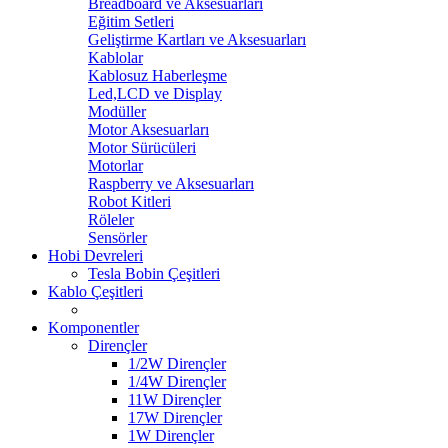
Breadboard ve Aksesuarları
Eğitim Setleri
Geliştirme Kartları ve Aksesuarları
Kablolar
Kablosuz Haberleşme
Led,LCD ve Display
Modüller
Motor Aksesuarları
Motor Sürücüleri
Motorlar
Raspberry ve Aksesuarları
Robot Kitleri
Röleler
Sensörler
Hobi Devreleri
Tesla Bobin Çeşitleri
Kablo Çeşitleri
Komponentler
Dirençler
1/2W Dirençler
1/4W Dirençler
11W Dirençler
17W Dirençler
1W Dirençler