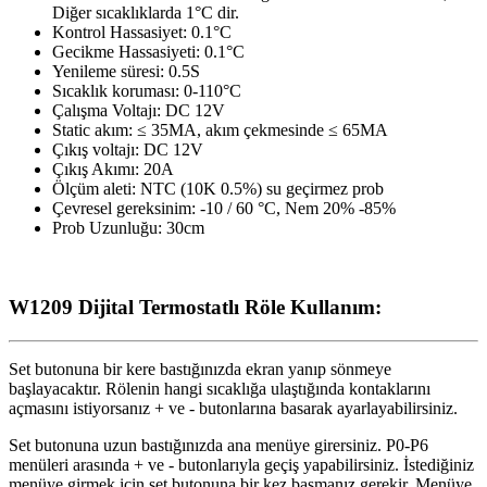
Diğer sıcaklıklarda 1°C dir.
Kontrol Hassasiyet: 0.1°C
Gecikme Hassasiyeti: 0.1°C
Yenileme süresi: 0.5S
Sıcaklık koruması: 0-110°C
Çalışma Voltajı: DC 12V
Static akım: ≤ 35MA, akım çekmesinde ≤ 65MA
Çıkış voltajı: DC 12V
Çıkış Akımı: 20A
Ölçüm aleti: NTC (10K 0.5%) su geçirmez prob
Çevresel gereksinim: -10 / 60 °C, Nem 20% -85%
Prob Uzunluğu: 30cm
W1209 Dijital Termostatlı Röle Kullanım:
Set butonuna bir kere bastığınızda ekran yanıp sönmeye
başlayacaktır. Rölenin hangi sıcaklığa ulaştığında kontaklarını
açmasını istiyorsanız + ve - butonlarına basarak ayarlayabilirsiniz.
Set butonuna uzun bastığınızda ana menüye girersiniz. P0-P6
menüleri arasında + ve - butonlarıyla geçiş yapabilirsiniz. İstediğiniz
menüye girmek için set butonuna bir kez basmanız gerekir. Menüye