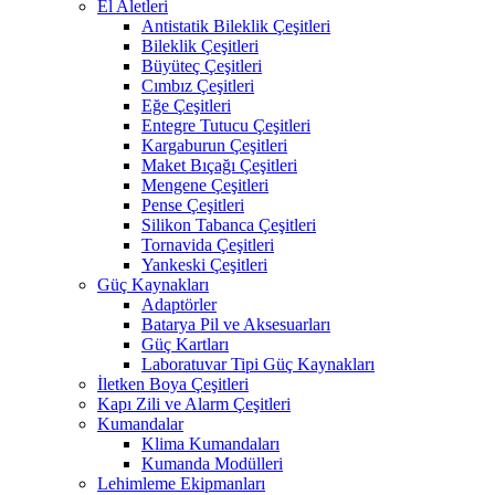
El Aletleri
Antistatik Bileklik Çeşitleri
Bileklik Çeşitleri
Büyüteç Çeşitleri
Cımbız Çeşitleri
Eğe Çeşitleri
Entegre Tutucu Çeşitleri
Kargaburun Çeşitleri
Maket Bıçağı Çeşitleri
Mengene Çeşitleri
Pense Çeşitleri
Silikon Tabanca Çeşitleri
Tornavida Çeşitleri
Yankeski Çeşitleri
Güç Kaynakları
Adaptörler
Batarya Pil ve Aksesuarları
Güç Kartları
Laboratuvar Tipi Güç Kaynakları
İletken Boya Çeşitleri
Kapı Zili ve Alarm Çeşitleri
Kumandalar
Klima Kumandaları
Kumanda Modülleri
Lehimleme Ekipmanları