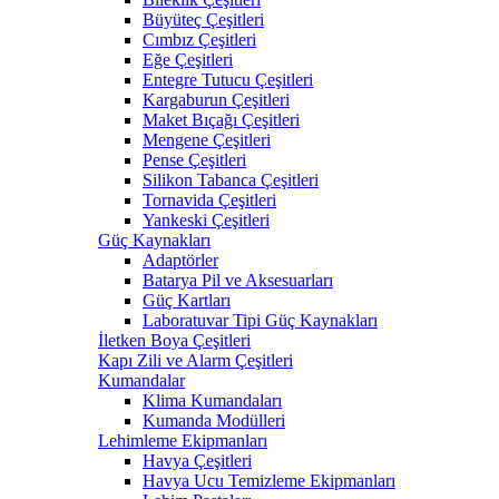
Büyüteç Çeşitleri
Cımbız Çeşitleri
Eğe Çeşitleri
Entegre Tutucu Çeşitleri
Kargaburun Çeşitleri
Maket Bıçağı Çeşitleri
Mengene Çeşitleri
Pense Çeşitleri
Silikon Tabanca Çeşitleri
Tornavida Çeşitleri
Yankeski Çeşitleri
Güç Kaynakları
Adaptörler
Batarya Pil ve Aksesuarları
Güç Kartları
Laboratuvar Tipi Güç Kaynakları
İletken Boya Çeşitleri
Kapı Zili ve Alarm Çeşitleri
Kumandalar
Klima Kumandaları
Kumanda Modülleri
Lehimleme Ekipmanları
Havya Çeşitleri
Havya Ucu Temizleme Ekipmanları