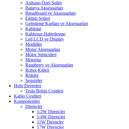
Arduıno Özel Setler
Batarya Aksesuarları
Breadboard ve Aksesuarları
Eğitim Setleri
Geliştirme Kartları ve Aksesuarları
Kablolar
Kablosuz Haberleşme
Led,LCD ve Display
Modüller
Motor Aksesuarları
Motor Sürücüleri
Motorlar
Raspberry ve Aksesuarları
Robot Kitleri
Röleler
Sensörler
Hobi Devreleri
Tesla Bobin Çeşitleri
Kablo Çeşitleri
Komponentler
Dirençler
1/2W Dirençler
1/4W Dirençler
11W Dirençler
17W Dirençler