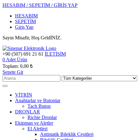
HESABIM / SEPETİM / GİRİŞ YAP
HESABIM
SEPETİM
Giriş Yap
Sayın Misafir, Hoş GeldİNİZ.
+90 (507) 691 21 61
İLETİŞİM
0
Adet Ürün
Toplam:
0,00 ₺
Sepete Git
VİTRİN
Anahtarlar ve Butonlar
Tach Buton
DRONLAR
Richie Dronlar
Ekipman ve Aletler
El Aletleri
Antistatik Bileklik Çeşitleri
Bileklik Çeşitleri