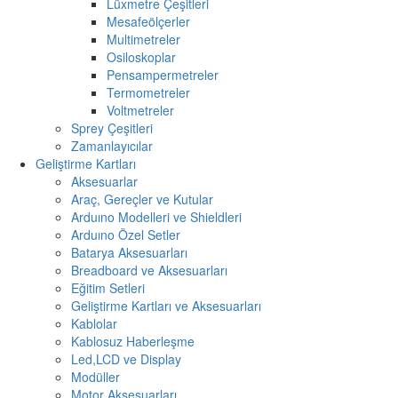
Lüxmetre Çeşitleri
Mesafeölçerler
Multimetreler
Osiloskoplar
Pensampermetreler
Termometreler
Voltmetreler
Sprey Çeşitleri
Zamanlayıcılar
Geliştirme Kartları
Aksesuarlar
Araç, Gereçler ve Kutular
Arduıno Modelleri ve Shieldleri
Arduıno Özel Setler
Batarya Aksesuarları
Breadboard ve Aksesuarları
Eğitim Setleri
Geliştirme Kartları ve Aksesuarları
Kablolar
Kablosuz Haberleşme
Led,LCD ve Display
Modüller
Motor Aksesuarları