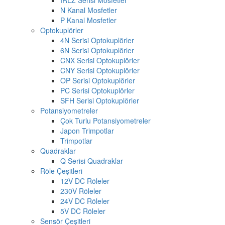
N Kanal Mosfetler
P Kanal Mosfetler
Optokuplörler
4N Serisi Optokuplörler
6N Serisi Optokuplörler
CNX Serisi Optokuplörler
CNY Serisi Optokuplörler
OP Serisi Optokuplörler
PC Serisi Optokuplörler
SFH Serisi Optokuplörler
Potansiyometreler
Çok Turlu Potansiyometreler
Japon Trimpotlar
Trimpotlar
Quadraklar
Q Serisi Quadraklar
Röle Çeşitleri
12V DC Röleler
230V Röleler
24V DC Röleler
5V DC Röleler
Sensör Çeşitleri