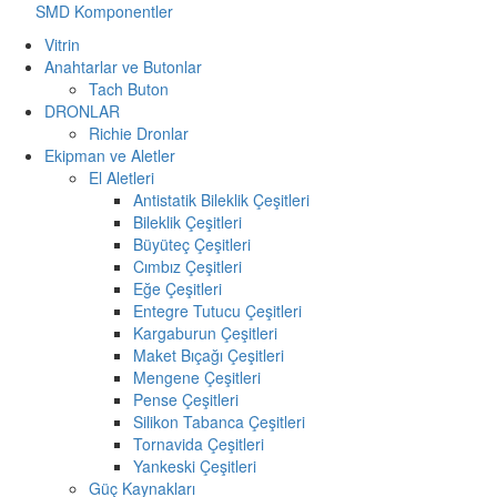
SMD Komponentler
Vitrin
Anahtarlar ve Butonlar
Tach Buton
DRONLAR
Richie Dronlar
Ekipman ve Aletler
El Aletleri
Antistatik Bileklik Çeşitleri
Bileklik Çeşitleri
Büyüteç Çeşitleri
Cımbız Çeşitleri
Eğe Çeşitleri
Entegre Tutucu Çeşitleri
Kargaburun Çeşitleri
Maket Bıçağı Çeşitleri
Mengene Çeşitleri
Pense Çeşitleri
Silikon Tabanca Çeşitleri
Tornavida Çeşitleri
Yankeski Çeşitleri
Güç Kaynakları