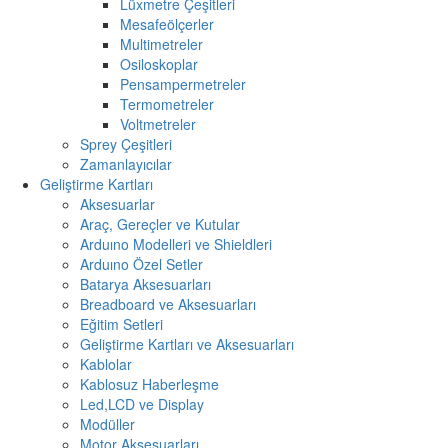
Lüxmetre Çeşitleri
Mesafeölçerler
Multimetreler
Osiloskoplar
Pensampermetreler
Termometreler
Voltmetreler
Sprey Çeşitleri
Zamanlayıcılar
Geliştirme Kartları
Aksesuarlar
Araç, Gereçler ve Kutular
Arduıno Modelleri ve Shieldleri
Arduıno Özel Setler
Batarya Aksesuarları
Breadboard ve Aksesuarları
Eğitim Setleri
Geliştirme Kartları ve Aksesuarları
Kablolar
Kablosuz Haberleşme
Led,LCD ve Display
Modüller
Motor Aksesuarları