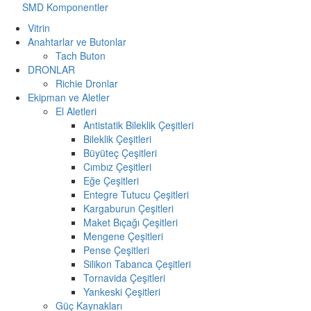
SMD Komponentler
Vitrin
Anahtarlar ve Butonlar
Tach Buton
DRONLAR
Richie Dronlar
Ekipman ve Aletler
El Aletleri
Antistatik Bileklik Çeşitleri
Bileklik Çeşitleri
Büyüteç Çeşitleri
Cımbız Çeşitleri
Eğe Çeşitleri
Entegre Tutucu Çeşitleri
Kargaburun Çeşitleri
Maket Bıçağı Çeşitleri
Mengene Çeşitleri
Pense Çeşitleri
Silikon Tabanca Çeşitleri
Tornavida Çeşitleri
Yankeski Çeşitleri
Güç Kaynakları