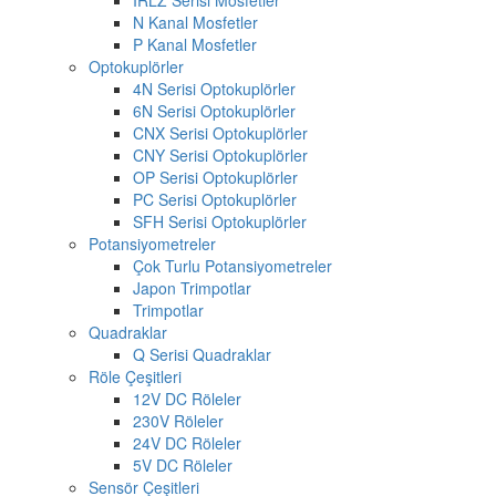
N Kanal Mosfetler
P Kanal Mosfetler
Optokuplörler
4N Serisi Optokuplörler
6N Serisi Optokuplörler
CNX Serisi Optokuplörler
CNY Serisi Optokuplörler
OP Serisi Optokuplörler
PC Serisi Optokuplörler
SFH Serisi Optokuplörler
Potansiyometreler
Çok Turlu Potansiyometreler
Japon Trimpotlar
Trimpotlar
Quadraklar
Q Serisi Quadraklar
Röle Çeşitleri
12V DC Röleler
230V Röleler
24V DC Röleler
5V DC Röleler
Sensör Çeşitleri