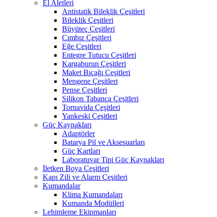
El Aletleri
Antistatik Bileklik Çeşitleri
Bileklik Çeşitleri
Büyüteç Çeşitleri
Cımbız Çeşitleri
Eğe Çeşitleri
Entegre Tutucu Çeşitleri
Kargaburun Çeşitleri
Maket Bıçağı Çeşitleri
Mengene Çeşitleri
Pense Çeşitleri
Silikon Tabanca Çeşitleri
Tornavida Çeşitleri
Yankeski Çeşitleri
Güç Kaynakları
Adaptörler
Batarya Pil ve Aksesuarları
Güç Kartları
Laboratuvar Tipi Güç Kaynakları
İletken Boya Çeşitleri
Kapı Zili ve Alarm Çeşitleri
Kumandalar
Klima Kumandaları
Kumanda Modülleri
Lehimleme Ekipmanları