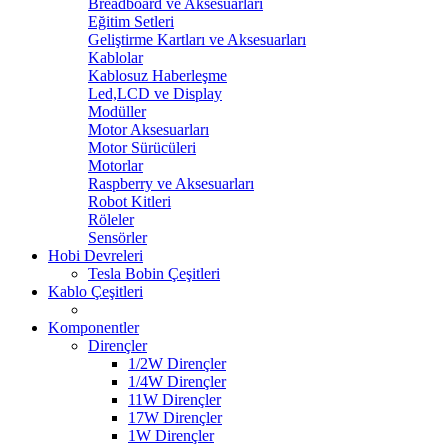
Breadboard ve Aksesuarları
Eğitim Setleri
Geliştirme Kartları ve Aksesuarları
Kablolar
Kablosuz Haberleşme
Led,LCD ve Display
Modüller
Motor Aksesuarları
Motor Sürücüleri
Motorlar
Raspberry ve Aksesuarları
Robot Kitleri
Röleler
Sensörler
Hobi Devreleri
Tesla Bobin Çeşitleri
Kablo Çeşitleri
Komponentler
Dirençler
1/2W Dirençler
1/4W Dirençler
11W Dirençler
17W Dirençler
1W Dirençler