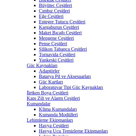
Büyüteç Çeşitleri
Cımbız Çeşitleri
Eğe Çeşitleri
Entegre Tutucu Çeşitleri
Kargaburun Çeşitleri
Maket Bıçağı Çeşitleri
Mengene Çeşitleri
Pense Çeşitleri
Silikon Tabanca Çeşitleri
Tornavida Çeşitleri
Yankeski Çeşitleri
Güç Kaynakları
Adaptörler
Batarya Pil ve Aksesuarları
Güç Kartları
Laboratuvar Tipi Güç Kaynakları
İletken Boya Çeşitleri
Kapı Zili ve Alarm Çeşitleri
Kumandalar
Klima Kumandaları
Kumanda Modülleri
Lehimleme Ekipmanları
Havya Çeşitleri
Havya Ucu Temizleme Ekipmanları