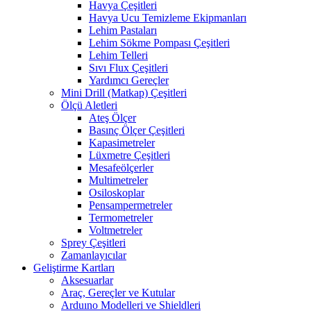
Havya Çeşitleri
Havya Ucu Temizleme Ekipmanları
Lehim Pastaları
Lehim Sökme Pompası Çeşitleri
Lehim Telleri
Sıvı Flux Çeşitleri
Yardımcı Gereçler
Mini Drill (Matkap) Çeşitleri
Ölçü Aletleri
Ateş Ölçer
Basınç Ölçer Çeşitleri
Kapasimetreler
Lüxmetre Çeşitleri
Mesafeölçerler
Multimetreler
Osiloskoplar
Pensampermetreler
Termometreler
Voltmetreler
Sprey Çeşitleri
Zamanlayıcılar
Geliştirme Kartları
Aksesuarlar
Araç, Gereçler ve Kutular
Arduıno Modelleri ve Shieldleri