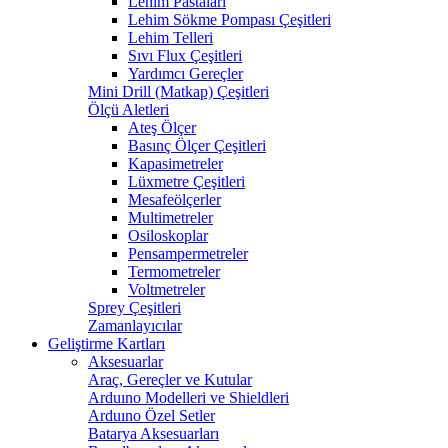
Lehim Pastaları
Lehim Sökme Pompası Çeşitleri
Lehim Telleri
Sıvı Flux Çeşitleri
Yardımcı Gereçler
Mini Drill (Matkap) Çeşitleri
Ölçü Aletleri
Ateş Ölçer
Basınç Ölçer Çeşitleri
Kapasimetreler
Lüxmetre Çeşitleri
Mesafeölçerler
Multimetreler
Osiloskoplar
Pensampermetreler
Termometreler
Voltmetreler
Sprey Çeşitleri
Zamanlayıcılar
Geliştirme Kartları
Aksesuarlar
Araç, Gereçler ve Kutular
Arduıno Modelleri ve Shieldleri
Arduıno Özel Setler
Batarya Aksesuarları