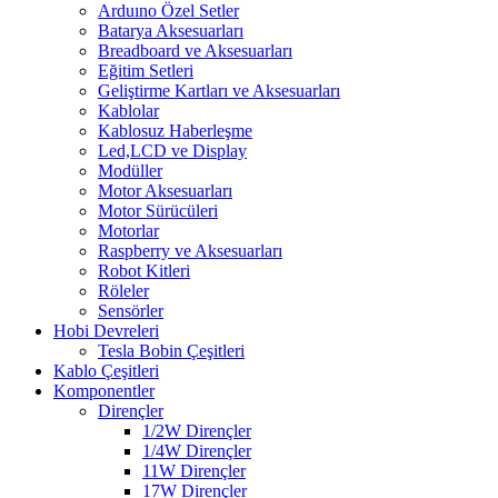
Arduıno Özel Setler
Batarya Aksesuarları
Breadboard ve Aksesuarları
Eğitim Setleri
Geliştirme Kartları ve Aksesuarları
Kablolar
Kablosuz Haberleşme
Led,LCD ve Display
Modüller
Motor Aksesuarları
Motor Sürücüleri
Motorlar
Raspberry ve Aksesuarları
Robot Kitleri
Röleler
Sensörler
Hobi Devreleri
Tesla Bobin Çeşitleri
Kablo Çeşitleri
Komponentler
Dirençler
1/2W Dirençler
1/4W Dirençler
11W Dirençler
17W Dirençler