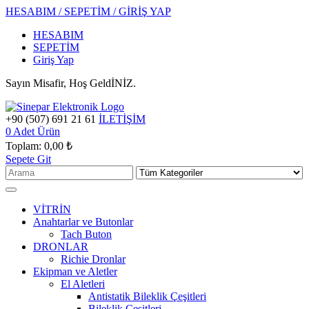
HESABIM / SEPETİM / GİRİŞ YAP
HESABIM
SEPETİM
Giriş Yap
Sayın Misafir, Hoş GeldİNİZ.
+90 (507) 691 21 61
İLETİŞİM
0
Adet Ürün
Toplam:
0,00 ₺
Sepete Git
VİTRİN
Anahtarlar ve Butonlar
Tach Buton
DRONLAR
Richie Dronlar
Ekipman ve Aletler
El Aletleri
Antistatik Bileklik Çeşitleri
Bileklik Çeşitleri