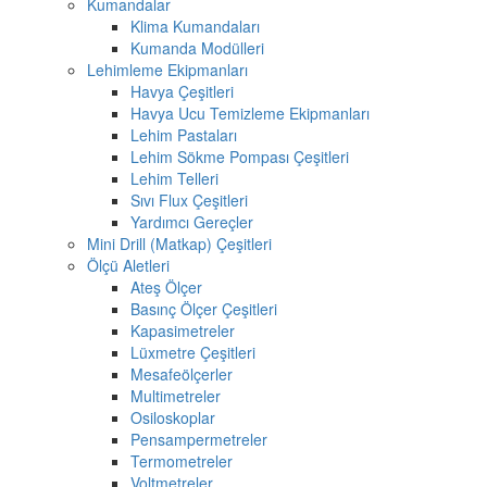
Kumandalar
Klima Kumandaları
Kumanda Modülleri
Lehimleme Ekipmanları
Havya Çeşitleri
Havya Ucu Temizleme Ekipmanları
Lehim Pastaları
Lehim Sökme Pompası Çeşitleri
Lehim Telleri
Sıvı Flux Çeşitleri
Yardımcı Gereçler
Mini Drill (Matkap) Çeşitleri
Ölçü Aletleri
Ateş Ölçer
Basınç Ölçer Çeşitleri
Kapasimetreler
Lüxmetre Çeşitleri
Mesafeölçerler
Multimetreler
Osiloskoplar
Pensampermetreler
Termometreler
Voltmetreler