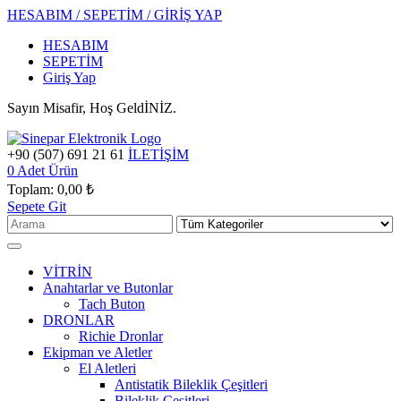
HESABIM / SEPETİM / GİRİŞ YAP
HESABIM
SEPETİM
Giriş Yap
Sayın Misafir, Hoş GeldİNİZ.
+90 (507) 691 21 61
İLETİŞİM
0
Adet Ürün
Toplam:
0,00 ₺
Sepete Git
VİTRİN
Anahtarlar ve Butonlar
Tach Buton
DRONLAR
Richie Dronlar
Ekipman ve Aletler
El Aletleri
Antistatik Bileklik Çeşitleri
Bileklik Çeşitleri