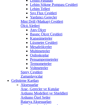
Lehim Pastaları
Lehim Sökme Pompası Çeşitleri
Lehim Telleri
Sıvı Flux Çeşitleri
Yardımcı Gereçler
Mini Drill (Matkap) Çeşitleri
Ölçü Aletleri
Ateş Ölçer
Basınç Ölçer Çeşitleri
Kapasimetreler
Lüxmetre Çeşitleri
Mesafeölçerler
Multimetreler
Osiloskoplar
Pensampermetreler
Termometreler
Voltmetreler
Sprey Çeşitleri
Zamanlayıcılar
Geliştirme Kartları
Aksesuarlar
Araç, Gereçler ve Kutular
Arduıno Modelleri ve Shieldleri
Arduıno Özel Setler
Batarya Aksesuarları