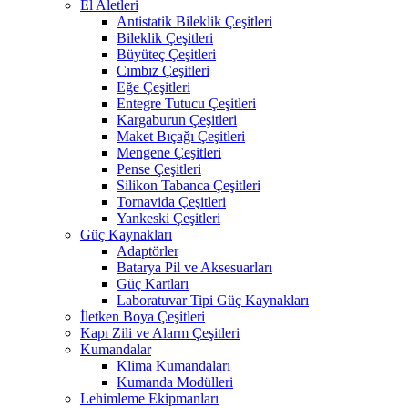
El Aletleri
Antistatik Bileklik Çeşitleri
Bileklik Çeşitleri
Büyüteç Çeşitleri
Cımbız Çeşitleri
Eğe Çeşitleri
Entegre Tutucu Çeşitleri
Kargaburun Çeşitleri
Maket Bıçağı Çeşitleri
Mengene Çeşitleri
Pense Çeşitleri
Silikon Tabanca Çeşitleri
Tornavida Çeşitleri
Yankeski Çeşitleri
Güç Kaynakları
Adaptörler
Batarya Pil ve Aksesuarları
Güç Kartları
Laboratuvar Tipi Güç Kaynakları
İletken Boya Çeşitleri
Kapı Zili ve Alarm Çeşitleri
Kumandalar
Klima Kumandaları
Kumanda Modülleri
Lehimleme Ekipmanları