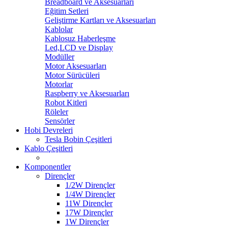
Breadboard ve Aksesuarları
Eğitim Setleri
Geliştirme Kartları ve Aksesuarları
Kablolar
Kablosuz Haberleşme
Led,LCD ve Display
Modüller
Motor Aksesuarları
Motor Sürücüleri
Motorlar
Raspberry ve Aksesuarları
Robot Kitleri
Röleler
Sensörler
Hobi Devreleri
Tesla Bobin Çeşitleri
Kablo Çeşitleri
Komponentler
Dirençler
1/2W Dirençler
1/4W Dirençler
11W Dirençler
17W Dirençler
1W Dirençler