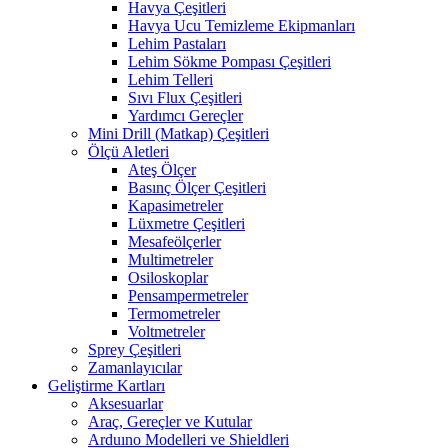
Havya Çeşitleri
Havya Ucu Temizleme Ekipmanları
Lehim Pastaları
Lehim Sökme Pompası Çeşitleri
Lehim Telleri
Sıvı Flux Çeşitleri
Yardımcı Gereçler
Mini Drill (Matkap) Çeşitleri
Ölçü Aletleri
Ateş Ölçer
Basınç Ölçer Çeşitleri
Kapasimetreler
Lüxmetre Çeşitleri
Mesafeölçerler
Multimetreler
Osiloskoplar
Pensampermetreler
Termometreler
Voltmetreler
Sprey Çeşitleri
Zamanlayıcılar
Geliştirme Kartları
Aksesuarlar
Araç, Gereçler ve Kutular
Arduıno Modelleri ve Shieldleri