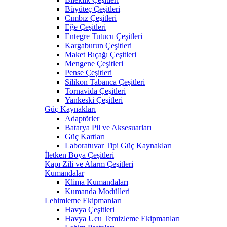
Büyüteç Çeşitleri
Cımbız Çeşitleri
Eğe Çeşitleri
Entegre Tutucu Çeşitleri
Kargaburun Çeşitleri
Maket Bıçağı Çeşitleri
Mengene Çeşitleri
Pense Çeşitleri
Silikon Tabanca Çeşitleri
Tornavida Çeşitleri
Yankeski Çeşitleri
Güç Kaynakları
Adaptörler
Batarya Pil ve Aksesuarları
Güç Kartları
Laboratuvar Tipi Güç Kaynakları
İletken Boya Çeşitleri
Kapı Zili ve Alarm Çeşitleri
Kumandalar
Klima Kumandaları
Kumanda Modülleri
Lehimleme Ekipmanları
Havya Çeşitleri
Havya Ucu Temizleme Ekipmanları