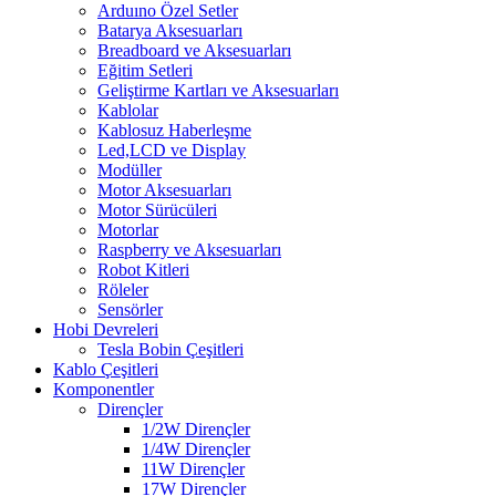
Arduıno Özel Setler
Batarya Aksesuarları
Breadboard ve Aksesuarları
Eğitim Setleri
Geliştirme Kartları ve Aksesuarları
Kablolar
Kablosuz Haberleşme
Led,LCD ve Display
Modüller
Motor Aksesuarları
Motor Sürücüleri
Motorlar
Raspberry ve Aksesuarları
Robot Kitleri
Röleler
Sensörler
Hobi Devreleri
Tesla Bobin Çeşitleri
Kablo Çeşitleri
Komponentler
Dirençler
1/2W Dirençler
1/4W Dirençler
11W Dirençler
17W Dirençler