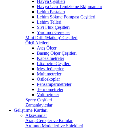
Havya Çeşitleri
Havya Ucu Temizleme Ekipmanları
Lehim Pastaları
Lehim Sökme Pompası Çeşitleri
Lehim Telleri
Sıvı Flux Çeşitleri
Yardımcı Gereçler
Mini Drill (Matkap) Çeşitleri
Ölçü Aletleri
Ateş Ölçer
Basınç Ölçer Çeşitleri
Kapasimetreler
Lüxmetre Çeşitleri
Mesafeölçerler
Multimetreler
Osiloskoplar
Pensampermetreler
Termometreler
Voltmetreler
Sprey Çeşitleri
Zamanlayıcılar
Geliştirme Kartları
Aksesuarlar
Araç, Gereçler ve Kutular
Arduıno Modelleri ve Shieldleri