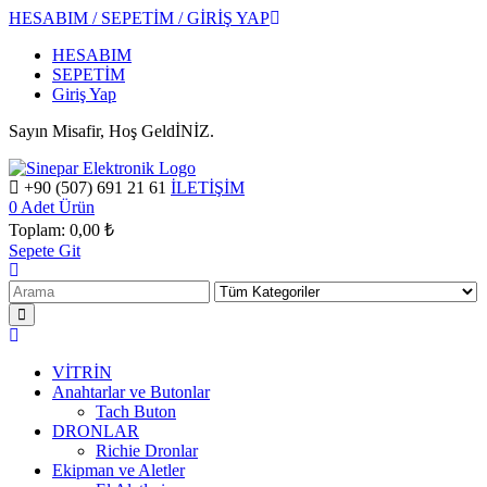
HESABIM / SEPETİM / GİRİŞ YAP
HESABIM
SEPETİM
Giriş Yap
Sayın Misafir, Hoş GeldİNİZ.
+90 (507) 691 21 61
İLETİŞİM
0
Adet Ürün
Toplam:
0,00 ₺
Sepete Git
VİTRİN
Anahtarlar ve Butonlar
Tach Buton
DRONLAR
Richie Dronlar
Ekipman ve Aletler