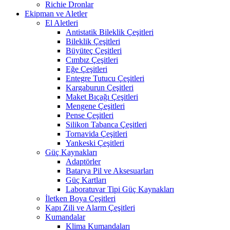
Richie Dronlar
Ekipman ve Aletler
El Aletleri
Antistatik Bileklik Çeşitleri
Bileklik Çeşitleri
Büyüteç Çeşitleri
Cımbız Çeşitleri
Eğe Çeşitleri
Entegre Tutucu Çeşitleri
Kargaburun Çeşitleri
Maket Bıçağı Çeşitleri
Mengene Çeşitleri
Pense Çeşitleri
Silikon Tabanca Çeşitleri
Tornavida Çeşitleri
Yankeski Çeşitleri
Güç Kaynakları
Adaptörler
Batarya Pil ve Aksesuarları
Güç Kartları
Laboratuvar Tipi Güç Kaynakları
İletken Boya Çeşitleri
Kapı Zili ve Alarm Çeşitleri
Kumandalar
Klima Kumandaları