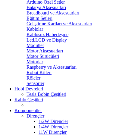
Arduıno Özel Setler
Batarya Aksesuarları
Breadboard ve Aksesuarları
Eğitim Setleri
Geliştirme Kartları ve Aksesuarları
Kablolar
Kablosuz Haberleşme
Led,LCD ve Display
Modüller
Motor Aksesuarları
Motor Sürücüleri
Motorlar
Raspberry ve Aksesuarları
Robot Kitleri
Röleler
Sensörler
Hobi Devreleri
Tesla Bobin Çeşitleri
Kablo Çeşitleri
Komponentler
Dirençler
1/2W Dirençler
1/4W Dirençler
11W Dirençler