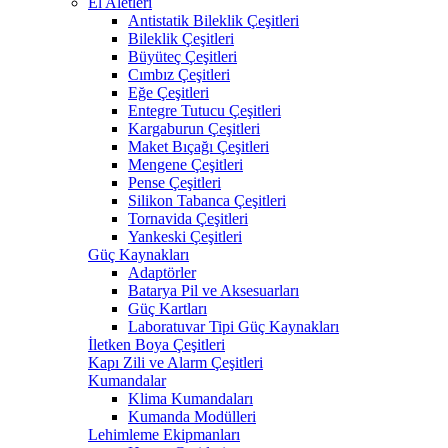
El Aletleri
Antistatik Bileklik Çeşitleri
Bileklik Çeşitleri
Büyüteç Çeşitleri
Cımbız Çeşitleri
Eğe Çeşitleri
Entegre Tutucu Çeşitleri
Kargaburun Çeşitleri
Maket Bıçağı Çeşitleri
Mengene Çeşitleri
Pense Çeşitleri
Silikon Tabanca Çeşitleri
Tornavida Çeşitleri
Yankeski Çeşitleri
Güç Kaynakları
Adaptörler
Batarya Pil ve Aksesuarları
Güç Kartları
Laboratuvar Tipi Güç Kaynakları
İletken Boya Çeşitleri
Kapı Zili ve Alarm Çeşitleri
Kumandalar
Klima Kumandaları
Kumanda Modülleri
Lehimleme Ekipmanları