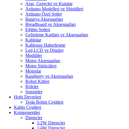
Araç, Gereçler ve Kutular
Arduıno Modelleri ve Shieldleri
Arduıno Özel Setler
Batarya Aksesuarları
Breadboard ve Aksesuarları
Eğitim Setleri
Geliştirme Kartları ve Aksesuarları
Kablolar
Kablosuz Haberleşme
Led,LCD ve Display
Modüller
Motor Aksesuarları
Motor Sürücüleri
Motorlar
Raspberry ve Aksesuarları
Robot Kitleri
Röleler
Sensörler
Hobi Devreleri
Tesla Bobin Çeşitleri
Kablo Çeşitleri
Komponentler
Dirençler
1/2W Dirençler
1/4W Dirençler