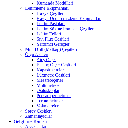
Kumanda Modülleri
Lehimleme Ekipmanları
Havya Çeşitleri
Havya Ucu Temizleme Ekipmanları
Lehim Pastaları
Lehim Sökme Pompası Çeşitleri
Lehim Telleri
Sıvı Flux Çeşitleri
Yardımcı Gereçler
Mini Drill (Matkap) Çeşitleri
Ölçü Aletleri
Ateş Ölçer
Basınç Ölçer Çeşitleri
Kapasimetreler
Lüxmetre Çeşitleri
Mesafeölçerler
Multimetreler
Osiloskoplar
Pensampermetreler
Termometreler
Voltmetreler
Sprey Çeşitleri
Zamanlayıcılar
Geliştirme Kartları
Aksesuarlar