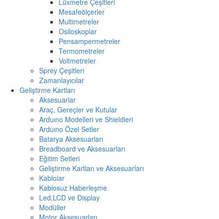
Lüxmetre Çeşitleri
Mesafeölçerler
Multimetreler
Osiloskoplar
Pensampermetreler
Termometreler
Voltmetreler
Sprey Çeşitleri
Zamanlayıcılar
Geliştirme Kartları
Aksesuarlar
Araç, Gereçler ve Kutular
Arduıno Modelleri ve Shieldleri
Arduıno Özel Setler
Batarya Aksesuarları
Breadboard ve Aksesuarları
Eğitim Setleri
Geliştirme Kartları ve Aksesuarları
Kablolar
Kablosuz Haberleşme
Led,LCD ve Display
Modüller
Motor Aksesuarları