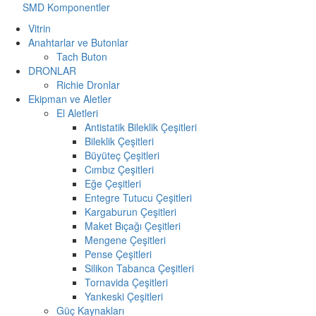
SMD Komponentler
Vitrin
Anahtarlar ve Butonlar
Tach Buton
DRONLAR
Richie Dronlar
Ekipman ve Aletler
El Aletleri
Antistatik Bileklik Çeşitleri
Bileklik Çeşitleri
Büyüteç Çeşitleri
Cımbız Çeşitleri
Eğe Çeşitleri
Entegre Tutucu Çeşitleri
Kargaburun Çeşitleri
Maket Bıçağı Çeşitleri
Mengene Çeşitleri
Pense Çeşitleri
Silikon Tabanca Çeşitleri
Tornavida Çeşitleri
Yankeski Çeşitleri
Güç Kaynakları