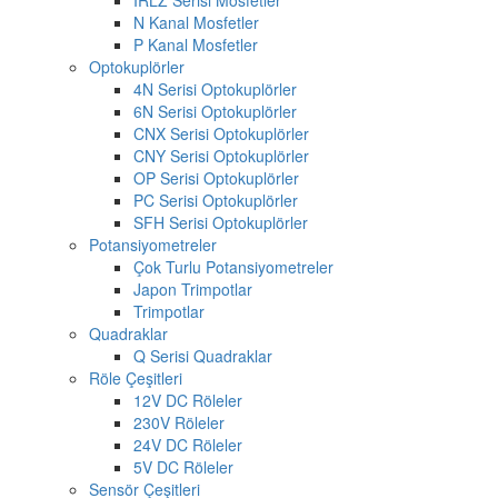
N Kanal Mosfetler
P Kanal Mosfetler
Optokuplörler
4N Serisi Optokuplörler
6N Serisi Optokuplörler
CNX Serisi Optokuplörler
CNY Serisi Optokuplörler
OP Serisi Optokuplörler
PC Serisi Optokuplörler
SFH Serisi Optokuplörler
Potansiyometreler
Çok Turlu Potansiyometreler
Japon Trimpotlar
Trimpotlar
Quadraklar
Q Serisi Quadraklar
Röle Çeşitleri
12V DC Röleler
230V Röleler
24V DC Röleler
5V DC Röleler
Sensör Çeşitleri