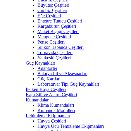
Büyüteç Çeşitleri
Cımbız Çeşitleri
Eğe Çeşitleri
Entegre Tutucu Çeşitleri
Kargaburun Çeşitleri
Maket Bıçağı Çeşitleri
Mengene Çeşitleri
Pense Çeşitleri
Silikon Tabanca Çeşitleri
Tornavida Çeşitleri
Yankeski Çeşitleri
Güç Kaynakları
Adaptörler
Batarya Pil ve Aksesuarları
Güç Kartları
Laboratuvar Tipi Güç Kaynakları
İletken Boya Çeşitleri
Kapı Zili ve Alarm Çeşitleri
Kumandalar
Klima Kumandaları
Kumanda Modülleri
Lehimleme Ekipmanları
Havya Çeşitleri
Havya Ucu Temizleme Ekipmanları