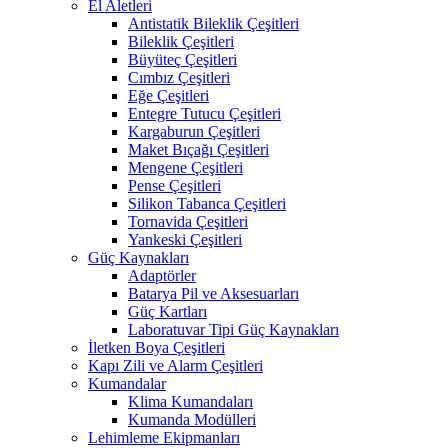
El Aletleri
Antistatik Bileklik Çeşitleri
Bileklik Çeşitleri
Büyüteç Çeşitleri
Cımbız Çeşitleri
Eğe Çeşitleri
Entegre Tutucu Çeşitleri
Kargaburun Çeşitleri
Maket Bıçağı Çeşitleri
Mengene Çeşitleri
Pense Çeşitleri
Silikon Tabanca Çeşitleri
Tornavida Çeşitleri
Yankeski Çeşitleri
Güç Kaynakları
Adaptörler
Batarya Pil ve Aksesuarları
Güç Kartları
Laboratuvar Tipi Güç Kaynakları
İletken Boya Çeşitleri
Kapı Zili ve Alarm Çeşitleri
Kumandalar
Klima Kumandaları
Kumanda Modülleri
Lehimleme Ekipmanları