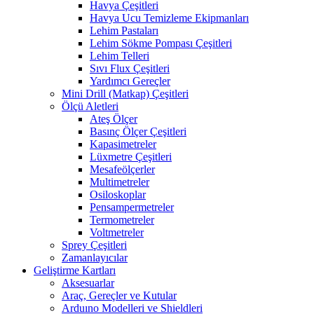
Havya Çeşitleri
Havya Ucu Temizleme Ekipmanları
Lehim Pastaları
Lehim Sökme Pompası Çeşitleri
Lehim Telleri
Sıvı Flux Çeşitleri
Yardımcı Gereçler
Mini Drill (Matkap) Çeşitleri
Ölçü Aletleri
Ateş Ölçer
Basınç Ölçer Çeşitleri
Kapasimetreler
Lüxmetre Çeşitleri
Mesafeölçerler
Multimetreler
Osiloskoplar
Pensampermetreler
Termometreler
Voltmetreler
Sprey Çeşitleri
Zamanlayıcılar
Geliştirme Kartları
Aksesuarlar
Araç, Gereçler ve Kutular
Arduıno Modelleri ve Shieldleri