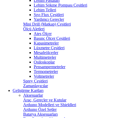
Lehim Pastaları
Lehim Sökme Pompası Çeşitleri
Lehim Telleri
Sıvı Flux Çeşitleri
Yardımcı Gereçler
Mini Drill (Matkap) Çeşitleri
Ölçü Aletleri
Ateş Ölçer
Basınç Ölçer Çeşitleri
Kapasimetreler
Lüxmetre Çeşitleri
Mesafeölçerler
Multimetreler
Osiloskoplar
Pensampermetreler
Termometreler
Voltmetreler
Sprey Çeşitleri
Zamanlayıcılar
Geliştirme Kartları
Aksesuarlar
Araç, Gereçler ve Kutular
Arduıno Modelleri ve Shieldleri
Arduıno Özel Setler
Batarya Aksesuarları