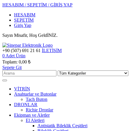
HESABIM / SEPETİM / GİRİŞ YAP
HESABIM
SEPETİM
Giriş Yap
Sayın Misafir, Hoş GeldİNİZ.
+90 (507) 691 21 61
İLETİŞİM
0
Adet Ürün
Toplam:
0,00 ₺
Sepete Git
VİTRİN
Anahtarlar ve Butonlar
Tach Buton
DRONLAR
Richie Dronlar
Ekipman ve Aletler
El Aletleri
Antistatik Bileklik Çeşitleri
Bileklik Çeşitleri