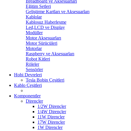
Breadboard ve Aksesuarları
Eğitim Setleri
Geliştirme Kartları ve Aksesuarları
Kablolar
Kablosuz Haberleşme
Led,LCD ve Display
Modüller
Motor Aksesuarları
Motor Sürücüleri
Motorlar
Raspberry ve Aksesuarları
Robot Kitleri
Röleler
Sensörler
Hobi Devreleri
Tesla Bobin Çeşitleri
Kablo Çeşitleri
Komponentler
Dirençler
1/2W Dirençler
1/4W Dirençler
11W Dirençler
17W Dirençler
1W Dirençler