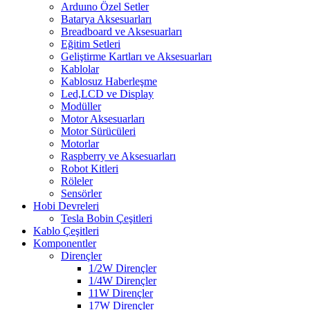
Arduıno Özel Setler
Batarya Aksesuarları
Breadboard ve Aksesuarları
Eğitim Setleri
Geliştirme Kartları ve Aksesuarları
Kablolar
Kablosuz Haberleşme
Led,LCD ve Display
Modüller
Motor Aksesuarları
Motor Sürücüleri
Motorlar
Raspberry ve Aksesuarları
Robot Kitleri
Röleler
Sensörler
Hobi Devreleri
Tesla Bobin Çeşitleri
Kablo Çeşitleri
Komponentler
Dirençler
1/2W Dirençler
1/4W Dirençler
11W Dirençler
17W Dirençler