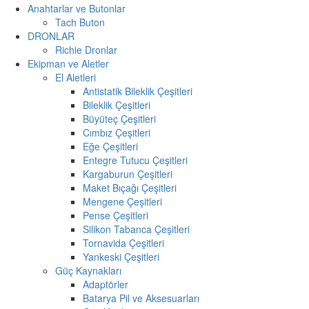
Anahtarlar ve Butonlar
Tach Buton
DRONLAR
Richie Dronlar
Ekipman ve Aletler
El Aletleri
Antistatik Bileklik Çeşitleri
Bileklik Çeşitleri
Büyüteç Çeşitleri
Cımbız Çeşitleri
Eğe Çeşitleri
Entegre Tutucu Çeşitleri
Kargaburun Çeşitleri
Maket Bıçağı Çeşitleri
Mengene Çeşitleri
Pense Çeşitleri
Silikon Tabanca Çeşitleri
Tornavida Çeşitleri
Yankeski Çeşitleri
Güç Kaynakları
Adaptörler
Batarya Pil ve Aksesuarları