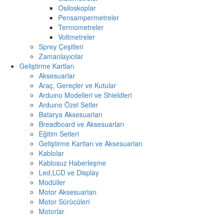
Osiloskoplar
Pensampermetreler
Termometreler
Voltmetreler
Sprey Çeşitleri
Zamanlayıcılar
Geliştirme Kartları
Aksesuarlar
Araç, Gereçler ve Kutular
Arduıno Modelleri ve Shieldleri
Arduıno Özel Setler
Batarya Aksesuarları
Breadboard ve Aksesuarları
Eğitim Setleri
Geliştirme Kartları ve Aksesuarları
Kablolar
Kablosuz Haberleşme
Led,LCD ve Display
Modüller
Motor Aksesuarları
Motor Sürücüleri
Motorlar