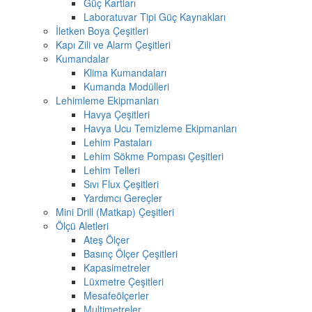
Güç Kartları
Laboratuvar Tipi Güç Kaynakları
İletken Boya Çeşitleri
Kapı Zili ve Alarm Çeşitleri
Kumandalar
Klima Kumandaları
Kumanda Modülleri
Lehimleme Ekipmanları
Havya Çeşitleri
Havya Ucu Temizleme Ekipmanları
Lehim Pastaları
Lehim Sökme Pompası Çeşitleri
Lehim Telleri
Sıvı Flux Çeşitleri
Yardımcı Gereçler
Mini Drill (Matkap) Çeşitleri
Ölçü Aletleri
Ateş Ölçer
Basınç Ölçer Çeşitleri
Kapasimetreler
Lüxmetre Çeşitleri
Mesafeölçerler
Multimetreler