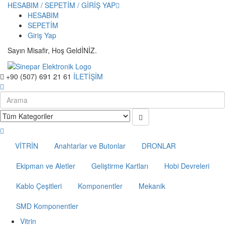
HESABIM / SEPETİM / GİRİŞ YAP
HESABIM
SEPETİM
Giriş Yap
Sayın Misafir, Hoş GeldİNİZ.
+90 (507) 691 21 61
İLETİŞİM
VİTRİN
Anahtarlar ve Butonlar
DRONLAR
Ekipman ve Aletler
Geliştirme Kartları
Hobi Devreleri
Kablo Çeşitleri
Komponentler
Mekanik
SMD Komponentler
Vitrin