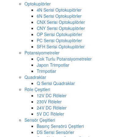
Optokuplörler
4N Serisi Optokuplörler
6N Serisi Optokuplörler
CNX Serisi Optokuplörler
CNY Serisi Optokuplörler
OP Serisi Optokuplörler
PC Serisi Optokuplörler
SFH Serisi Optokuplörler
Potansiyometreler
Çok Turlu Potansiyometreler
Japon Trimpotlar
Trimpotlar
Quadraklar
Q Serisi Quadraklar
Röle Çeşitleri
12V DC Röleler
230V Röleler
24V DC Röleler
5V DC Röleler
Sensör Çeşitleri
Basınç Sensörü Çeşitleri
DS Serisi Sensörler