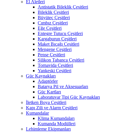
El Aletleri
Antistatik Bileklik Çeşitleri
Bileklik Çeşitleri
Büyüteç Çeşitleri
Cımbız Çeşitleri
Eğe Çeşitleri
Entegre Tutucu Çeşitleri
Kargaburun Çeşitleri
Maket Bıçağı Çeşitleri
Mengene Çeşitleri
Pense Çeşitleri
Silikon Tabanca Çeşitleri
Tornavida Çeşitleri
Yankeski Çeşitleri
Güç Kaynakları
Adaptörler
Batarya Pil ve Aksesuarları
Güç Kartları
Laboratuvar Tipi Güç Kaynakları
İletken Boya Çeşitleri
Kapı Zili ve Alarm Çeşitleri
Kumandalar
Klima Kumandaları
Kumanda Modülleri
Lehimleme Ekipmanları