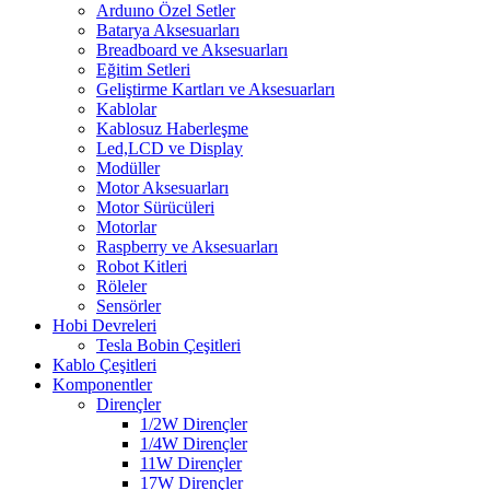
Arduıno Özel Setler
Batarya Aksesuarları
Breadboard ve Aksesuarları
Eğitim Setleri
Geliştirme Kartları ve Aksesuarları
Kablolar
Kablosuz Haberleşme
Led,LCD ve Display
Modüller
Motor Aksesuarları
Motor Sürücüleri
Motorlar
Raspberry ve Aksesuarları
Robot Kitleri
Röleler
Sensörler
Hobi Devreleri
Tesla Bobin Çeşitleri
Kablo Çeşitleri
Komponentler
Dirençler
1/2W Dirençler
1/4W Dirençler
11W Dirençler
17W Dirençler