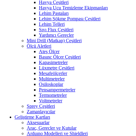
Havya Çeşitleri
Havya Ucu Temizleme Ekipmanları
Lehim Pastaları
Lehim Sökme Pompası Çeşitleri
Lehim Telleri
Sıvı Flux Çeşitleri
Yardımcı Gereçler
Mini Drill (Matkap) Çeşitleri
Ölçü Aletleri
Ateş Ölçer
Basınç Ölçer Çeşitleri
Kapasimetreler
Lüxmetre Çeşitleri
Mesafeölçerler
Multimetreler
Osiloskoplar
Pensampermetreler
Termometreler
Voltmetreler
Sprey Çeşitleri
Zamanlayıcılar
Geliştirme Kartları
Aksesuarlar
Araç, Gereçler ve Kutular
Arduıno Modelleri ve Shieldleri