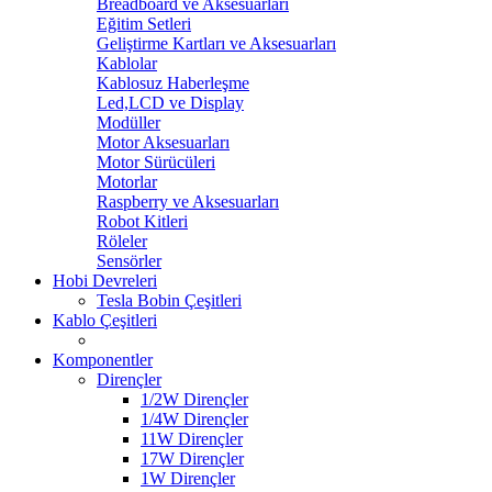
Breadboard ve Aksesuarları
Eğitim Setleri
Geliştirme Kartları ve Aksesuarları
Kablolar
Kablosuz Haberleşme
Led,LCD ve Display
Modüller
Motor Aksesuarları
Motor Sürücüleri
Motorlar
Raspberry ve Aksesuarları
Robot Kitleri
Röleler
Sensörler
Hobi Devreleri
Tesla Bobin Çeşitleri
Kablo Çeşitleri
Komponentler
Dirençler
1/2W Dirençler
1/4W Dirençler
11W Dirençler
17W Dirençler
1W Dirençler