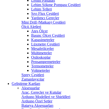
Lehim Pastaları
Lehim Sökme Pompası Çeşitleri
Lehim Telleri
Sıvı Flux Çeşitleri
Yardımcı Gereçler
Mini Drill (Matkap) Çeşitleri
Ölçü Aletleri
Ateş Ölçer
Basınç Ölçer Çeşitleri
Kapasimetreler
Lüxmetre Çeşitleri
Mesafeölçerler
Multimetreler
Osiloskoplar
Pensampermetreler
Termometreler
Voltmetreler
Sprey Çeşitleri
Zamanlayıcılar
Geliştirme Kartları
Aksesuarlar
Araç, Gereçler ve Kutular
Arduıno Modelleri ve Shieldleri
Arduıno Özel Setler
Batarya Aksesuarları