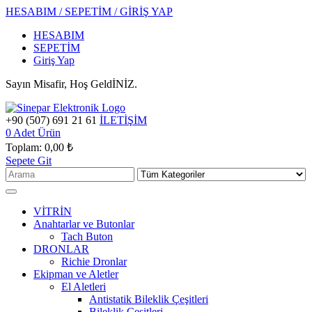
HESABIM / SEPETİM / GİRİŞ YAP
HESABIM
SEPETİM
Giriş Yap
Sayın Misafir, Hoş GeldİNİZ.
+90 (507) 691 21 61
İLETİŞİM
0
Adet Ürün
Toplam:
0,00 ₺
Sepete Git
VİTRİN
Anahtarlar ve Butonlar
Tach Buton
DRONLAR
Richie Dronlar
Ekipman ve Aletler
El Aletleri
Antistatik Bileklik Çeşitleri
Bileklik Çeşitleri