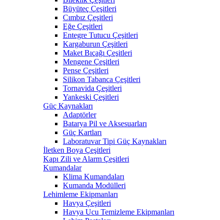
Büyüteç Çeşitleri
Cımbız Çeşitleri
Eğe Çeşitleri
Entegre Tutucu Çeşitleri
Kargaburun Çeşitleri
Maket Bıçağı Çeşitleri
Mengene Çeşitleri
Pense Çeşitleri
Silikon Tabanca Çeşitleri
Tornavida Çeşitleri
Yankeski Çeşitleri
Güç Kaynakları
Adaptörler
Batarya Pil ve Aksesuarları
Güç Kartları
Laboratuvar Tipi Güç Kaynakları
İletken Boya Çeşitleri
Kapı Zili ve Alarm Çeşitleri
Kumandalar
Klima Kumandaları
Kumanda Modülleri
Lehimleme Ekipmanları
Havya Çeşitleri
Havya Ucu Temizleme Ekipmanları