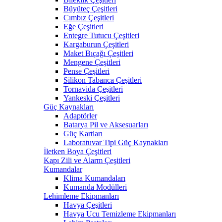
Büyüteç Çeşitleri
Cımbız Çeşitleri
Eğe Çeşitleri
Entegre Tutucu Çeşitleri
Kargaburun Çeşitleri
Maket Bıçağı Çeşitleri
Mengene Çeşitleri
Pense Çeşitleri
Silikon Tabanca Çeşitleri
Tornavida Çeşitleri
Yankeski Çeşitleri
Güç Kaynakları
Adaptörler
Batarya Pil ve Aksesuarları
Güç Kartları
Laboratuvar Tipi Güç Kaynakları
İletken Boya Çeşitleri
Kapı Zili ve Alarm Çeşitleri
Kumandalar
Klima Kumandaları
Kumanda Modülleri
Lehimleme Ekipmanları
Havya Çeşitleri
Havya Ucu Temizleme Ekipmanları