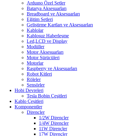
Arduıno Özel Setler
Batarya Aksesuarları
Breadboard ve Aksesuarları
Eğitim Setleri
Geliştirme Kartları ve Aksesuarları
Kablolar
Kablosuz Haberleşme
Led,LCD ve Display
Modüller
Motor Aksesuarları
Motor Sürücüleri
Motorlar
Raspberry ve Aksesuarları
Robot Kitleri
Röleler
Sensörler
Hobi Devreleri
Tesla Bobin Çeşitleri
Kablo Çeşitleri
Komponentler
Dirençler
1/2W Dirençler
1/4W Dirençler
11W Dirençler
17W Dirençler