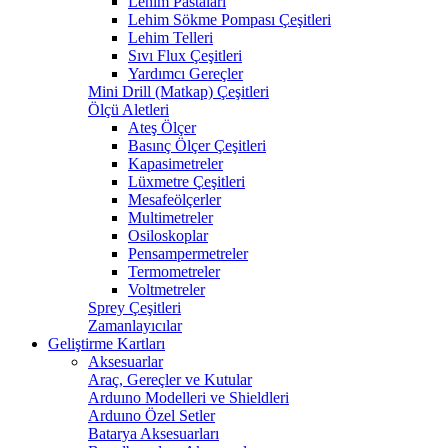
Lehim Pastaları
Lehim Sökme Pompası Çeşitleri
Lehim Telleri
Sıvı Flux Çeşitleri
Yardımcı Gereçler
Mini Drill (Matkap) Çeşitleri
Ölçü Aletleri
Ateş Ölçer
Basınç Ölçer Çeşitleri
Kapasimetreler
Lüxmetre Çeşitleri
Mesafeölçerler
Multimetreler
Osiloskoplar
Pensampermetreler
Termometreler
Voltmetreler
Sprey Çeşitleri
Zamanlayıcılar
Geliştirme Kartları
Aksesuarlar
Araç, Gereçler ve Kutular
Arduıno Modelleri ve Shieldleri
Arduıno Özel Setler
Batarya Aksesuarları