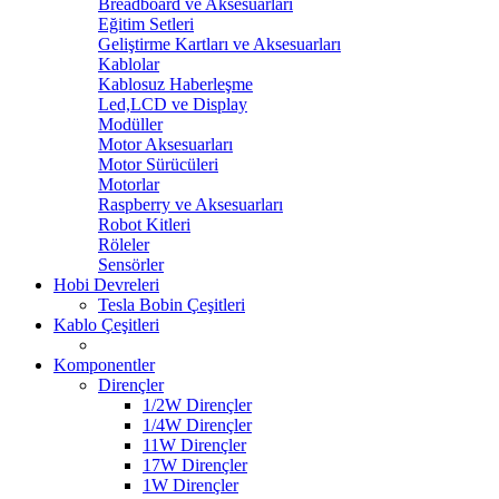
Breadboard ve Aksesuarları
Eğitim Setleri
Geliştirme Kartları ve Aksesuarları
Kablolar
Kablosuz Haberleşme
Led,LCD ve Display
Modüller
Motor Aksesuarları
Motor Sürücüleri
Motorlar
Raspberry ve Aksesuarları
Robot Kitleri
Röleler
Sensörler
Hobi Devreleri
Tesla Bobin Çeşitleri
Kablo Çeşitleri
Komponentler
Dirençler
1/2W Dirençler
1/4W Dirençler
11W Dirençler
17W Dirençler
1W Dirençler