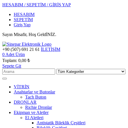
HESABIM / SEPETİM / GİRİŞ YAP
HESABIM
SEPETİM
Giriş Yap
Sayın Misafir, Hoş GeldİNİZ.
+90 (507) 691 21 61
İLETİŞİM
0
Adet Ürün
Toplam:
0,00 ₺
Sepete Git
VİTRİN
Anahtarlar ve Butonlar
Tach Buton
DRONLAR
Richie Dronlar
Ekipman ve Aletler
El Aletleri
Antistatik Bileklik Çeşitleri
Bileklik Çeşitleri