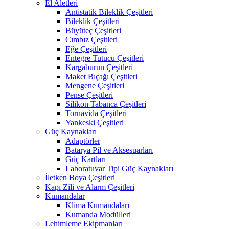
El Aletleri
Antistatik Bileklik Çeşitleri
Bileklik Çeşitleri
Büyüteç Çeşitleri
Cımbız Çeşitleri
Eğe Çeşitleri
Entegre Tutucu Çeşitleri
Kargaburun Çeşitleri
Maket Bıçağı Çeşitleri
Mengene Çeşitleri
Pense Çeşitleri
Silikon Tabanca Çeşitleri
Tornavida Çeşitleri
Yankeski Çeşitleri
Güç Kaynakları
Adaptörler
Batarya Pil ve Aksesuarları
Güç Kartları
Laboratuvar Tipi Güç Kaynakları
İletken Boya Çeşitleri
Kapı Zili ve Alarm Çeşitleri
Kumandalar
Klima Kumandaları
Kumanda Modülleri
Lehimleme Ekipmanları