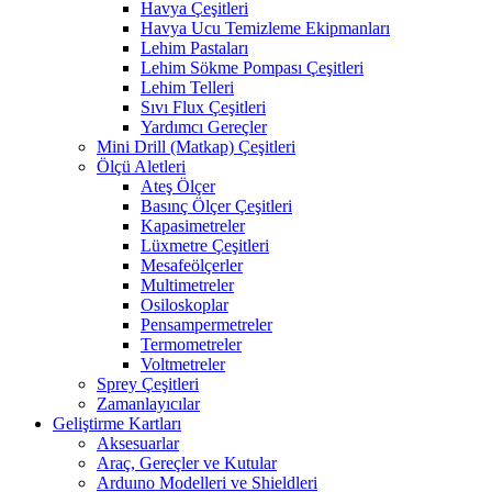
Havya Çeşitleri
Havya Ucu Temizleme Ekipmanları
Lehim Pastaları
Lehim Sökme Pompası Çeşitleri
Lehim Telleri
Sıvı Flux Çeşitleri
Yardımcı Gereçler
Mini Drill (Matkap) Çeşitleri
Ölçü Aletleri
Ateş Ölçer
Basınç Ölçer Çeşitleri
Kapasimetreler
Lüxmetre Çeşitleri
Mesafeölçerler
Multimetreler
Osiloskoplar
Pensampermetreler
Termometreler
Voltmetreler
Sprey Çeşitleri
Zamanlayıcılar
Geliştirme Kartları
Aksesuarlar
Araç, Gereçler ve Kutular
Arduıno Modelleri ve Shieldleri