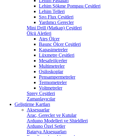
Lehim Pastaları
Lehim Sökme Pompası Çeşitleri
Lehim Telleri
Sıvı Flux Çeşitleri
Yardımcı Gereçler
Mini Drill (Matkap) Çeşitleri
Ölçü Aletleri
Ateş Ölçer
Basınç Ölçer Çeşitleri
Kapasimetreler
Lüxmetre Çeşitleri
Mesafeölçerler
Multimetreler
Osiloskoplar
Pensampermetreler
Termometreler
Voltmetreler
Sprey Çeşitleri
Zamanlayıcılar
Geliştirme Kartları
Aksesuarlar
Araç, Gereçler ve Kutular
Arduıno Modelleri ve Shieldleri
Arduıno Özel Setler
Batarya Aksesuarları