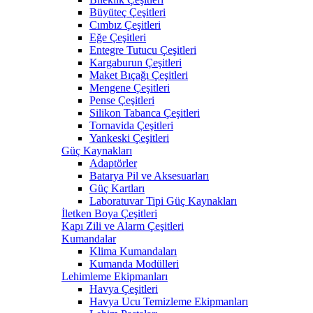
Büyüteç Çeşitleri
Cımbız Çeşitleri
Eğe Çeşitleri
Entegre Tutucu Çeşitleri
Kargaburun Çeşitleri
Maket Bıçağı Çeşitleri
Mengene Çeşitleri
Pense Çeşitleri
Silikon Tabanca Çeşitleri
Tornavida Çeşitleri
Yankeski Çeşitleri
Güç Kaynakları
Adaptörler
Batarya Pil ve Aksesuarları
Güç Kartları
Laboratuvar Tipi Güç Kaynakları
İletken Boya Çeşitleri
Kapı Zili ve Alarm Çeşitleri
Kumandalar
Klima Kumandaları
Kumanda Modülleri
Lehimleme Ekipmanları
Havya Çeşitleri
Havya Ucu Temizleme Ekipmanları