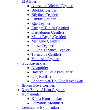
El Aletleri
Antistatik Bileklik Çeşitleri
Bileklik Çeşitleri
Büyüteç Çeşitleri
Cımbız Çeşitleri
Eğe Çeşitleri
Entegre Tutucu Çeşitleri
Kargaburun Çeşitleri
Maket Bıçağı Çeşitleri
Mengene Çeşitleri
Pense Çeşitleri
Silikon Tabanca Çeşitleri
Tornavida Çeşitleri
Yankeski Çeşitleri
Güç Kaynakları
Adaptörler
Batarya Pil ve Aksesuarları
Güç Kartları
Laboratuvar Tipi Güç Kaynakları
İletken Boya Çeşitleri
Kapı Zili ve Alarm Çeşitleri
Kumandalar
Klima Kumandaları
Kumanda Modülleri
Lehimleme Ekipmanları