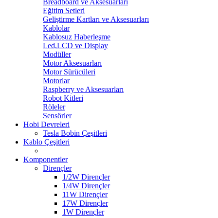
Breadboard ve Aksesuarları
Eğitim Setleri
Geliştirme Kartları ve Aksesuarları
Kablolar
Kablosuz Haberleşme
Led,LCD ve Display
Modüller
Motor Aksesuarları
Motor Sürücüleri
Motorlar
Raspberry ve Aksesuarları
Robot Kitleri
Röleler
Sensörler
Hobi Devreleri
Tesla Bobin Çeşitleri
Kablo Çeşitleri
Komponentler
Dirençler
1/2W Dirençler
1/4W Dirençler
11W Dirençler
17W Dirençler
1W Dirençler