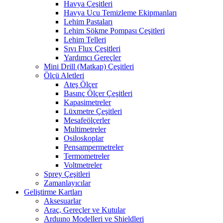
Havya Çeşitleri
Havya Ucu Temizleme Ekipmanları
Lehim Pastaları
Lehim Sökme Pompası Çeşitleri
Lehim Telleri
Sıvı Flux Çeşitleri
Yardımcı Gereçler
Mini Drill (Matkap) Çeşitleri
Ölçü Aletleri
Ateş Ölçer
Basınç Ölçer Çeşitleri
Kapasimetreler
Lüxmetre Çeşitleri
Mesafeölçerler
Multimetreler
Osiloskoplar
Pensampermetreler
Termometreler
Voltmetreler
Sprey Çeşitleri
Zamanlayıcılar
Geliştirme Kartları
Aksesuarlar
Araç, Gereçler ve Kutular
Arduıno Modelleri ve Shieldleri