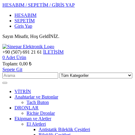
HESABIM / SEPETİM / GİRİŞ YAP
HESABIM
SEPETİM
Giriş Yap
Sayın Misafir, Hoş GeldİNİZ.
+90 (507) 691 21 61
İLETİŞİM
0
Adet Ürün
Toplam:
0,00 ₺
Sepete Git
VİTRİN
Anahtarlar ve Butonlar
Tach Buton
DRONLAR
Richie Dronlar
Ekipman ve Aletler
El Aletleri
Antistatik Bileklik Çeşitleri
Bileklik Çeşitleri