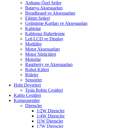
Arduıno Özel Setler
Batarya Aksesuarları
Breadboard ve Aksesuarları
Eğitim Setleri
Geliştirme Kartları ve Aksesuarları
Kablolar
Kablosuz Haberleşme
Led,LCD ve Display
Modüller
Motor Aksesuarları
Motor Sürücüleri
Motorlar
Raspberry ve Aksesuarları
Robot Kitleri
Röleler
Sensörler
Hobi Devreleri
Tesla Bobin Çeşitleri
Kablo Çeşitleri
Komponentler
Dirençler
1/2W Dirençler
1/4W Dirençler
11W Dirençler
17W Dirençler