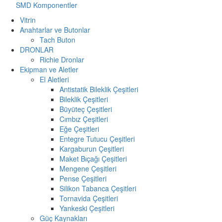
SMD Komponentler
Vitrin
Anahtarlar ve Butonlar
Tach Buton
DRONLAR
Richie Dronlar
Ekipman ve Aletler
El Aletleri
Antistatik Bileklik Çeşitleri
Bileklik Çeşitleri
Büyüteç Çeşitleri
Cımbız Çeşitleri
Eğe Çeşitleri
Entegre Tutucu Çeşitleri
Kargaburun Çeşitleri
Maket Bıçağı Çeşitleri
Mengene Çeşitleri
Pense Çeşitleri
Silikon Tabanca Çeşitleri
Tornavida Çeşitleri
Yankeski Çeşitleri
Güç Kaynakları