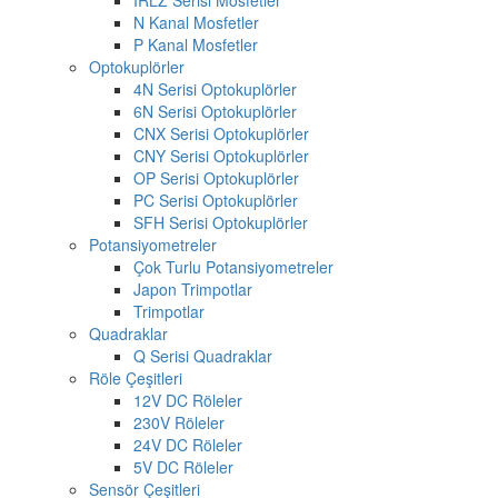
N Kanal Mosfetler
P Kanal Mosfetler
Optokuplörler
4N Serisi Optokuplörler
6N Serisi Optokuplörler
CNX Serisi Optokuplörler
CNY Serisi Optokuplörler
OP Serisi Optokuplörler
PC Serisi Optokuplörler
SFH Serisi Optokuplörler
Potansiyometreler
Çok Turlu Potansiyometreler
Japon Trimpotlar
Trimpotlar
Quadraklar
Q Serisi Quadraklar
Röle Çeşitleri
12V DC Röleler
230V Röleler
24V DC Röleler
5V DC Röleler
Sensör Çeşitleri