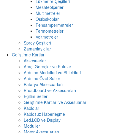
Lüxmetre Çeşitleri
Mesafeölçerler
Multimetreler
Osiloskoplar
Pensampermetreler
Termometreler
Voltmetreler
Sprey Çeşitleri
Zamanlayıcılar
Geliştirme Kartları
Aksesuarlar
Araç, Gereçler ve Kutular
Arduıno Modelleri ve Shieldleri
Arduıno Özel Setler
Batarya Aksesuarları
Breadboard ve Aksesuarları
Eğitim Setleri
Geliştirme Kartları ve Aksesuarları
Kablolar
Kablosuz Haberleşme
Led,LCD ve Display
Modüller
Motor Aksesuarları